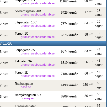
99 m²
4 rum
11162 kr/mån
grumshyresbostaderab.se
dagar
17
Solbergsgatan 20B
77 m²
3 rum
8425 kr/mån
grumshyresbostaderab.se
dagar
19
Järpegatan 13C
64 m²
2 rum
7874 kr/mån
grumshyresbostaderab.se
dagar
19
Torget 1C
58 m²
2 rum
6375 kr/mån
grumshyresbostaderab.se
dagar
ar 11-20
48
Järpegatan 7A
83 m²
3 rum
9574 kr/mån
grumshyresbostaderab.se
dagar
48
Tallgatan 3A
56 m²
2 rum
6319 kr/mån
grumshyresbostaderab.se
dagar
48
Torget 1E
66 m²
2 rum
7184 kr/mån
grumshyresbostaderab.se
dagar
50
Radhusgatan
150 m²
7 rum
4198 kr/mån
qasa.se
dagar
55
Herrgårdsgatan 5D
86 m²
3 rum
8209 kr/mån
homeq.se
dagar
62
Trädgårdsgatan