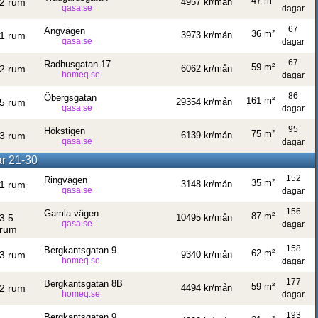
47 m²
2 rum
4957 kr/mån
qasa.se
dagar
67
Ängvägen
36 m²
1 rum
3973 kr/mån
qasa.se
dagar
67
Radhusgatan 17
59 m²
2 rum
6062 kr/mån
homeq.se
dagar
86
Öbergsgatan
161 m²
5 rum
29354 kr/mån
qasa.se
dagar
95
Hökstigen
75 m²
3 rum
6139 kr/mån
qasa.se
dagar
ar 21-30
152
Ringvägen
35 m²
1 rum
3148 kr/mån
qasa.se
dagar
156
Gamla vägen
87 m²
3.5
10495 kr/mån
qasa.se
dagar
rum
158
Bergkantsgatan 9
62 m²
3 rum
9340 kr/mån
homeq.se
dagar
177
Bergkantsgatan 8B
59 m²
2 rum
4494 kr/mån
homeq.se
dagar
193
Bergkantsgatan 9