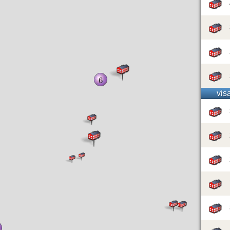
6
vis