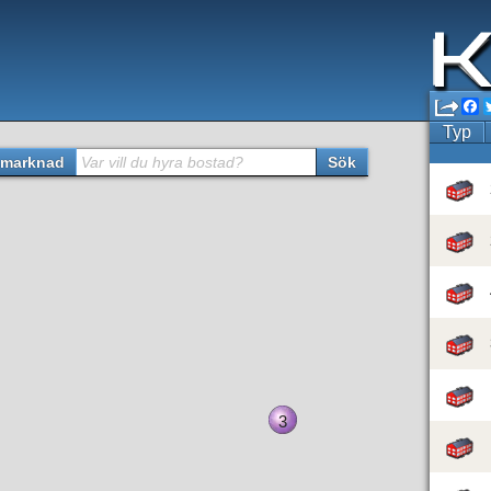
F
Typ
marknad
Var vill du hyra bostad?
Sök
3