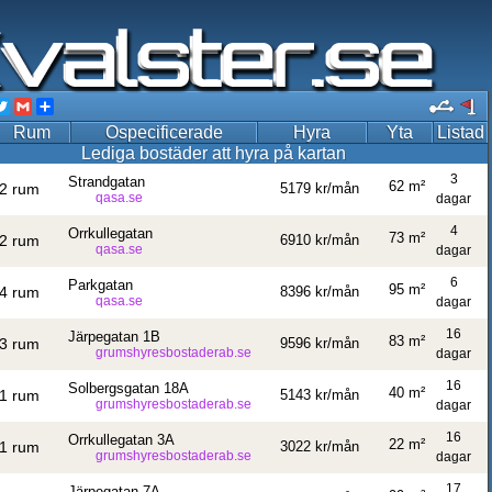
acebook
Twitter
Gmail
Share
Rum
Ospecificerade
Hyra
Yta
Listad
Lediga bostäder att hyra på kartan
3
Strandgatan
62 m²
2 rum
5179 kr/mån
qasa.se
dagar
4
Orrkullegatan
73 m²
2 rum
6910 kr/mån
qasa.se
dagar
6
Parkgatan
95 m²
4 rum
8396 kr/mån
qasa.se
dagar
16
Järpegatan 1B
83 m²
3 rum
9596 kr/mån
grumshyresbostaderab.se
dagar
16
Solbergsgatan 18A
40 m²
1 rum
5143 kr/mån
grumshyresbostaderab.se
dagar
16
Orrkullegatan 3A
22 m²
1 rum
3022 kr/mån
grumshyresbostaderab.se
dagar
17
Järpegatan 7A