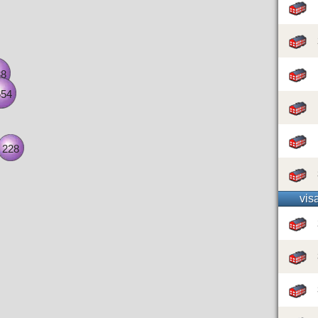
88
654
228
vis