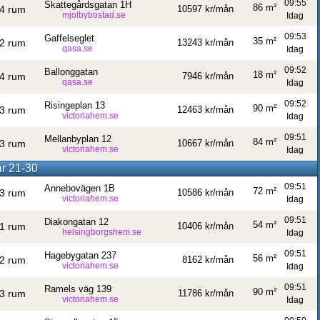
09:55
Skattegårdsgatan 1H
86 m²
4 rum
10597 kr/mån
mjolbybostad.se
Idag
09:53
Gaffelseglet
35 m²
2 rum
13243 kr/mån
qasa.se
Idag
09:52
Ballonggatan
18 m²
4 rum
7946 kr/mån
qasa.se
Idag
09:52
Risingeplan 13
90 m²
3 rum
12463 kr/mån
victoriahem.se
Idag
09:51
Mellanbyplan 12
84 m²
3 rum
10667 kr/mån
victoriahem.se
Idag
ar 21-30
09:51
Annebovägen 1B
72 m²
3 rum
10586 kr/mån
victoriahem.se
Idag
09:51
Diakongatan 12
54 m²
1 rum
10406 kr/mån
helsingborgshem.se
Idag
09:51
Hagebygatan 237
56 m²
2 rum
8162 kr/mån
victoriahem.se
Idag
09:51
Ramels väg 139
90 m²
3 rum
11786 kr/mån
victoriahem.se
Idag