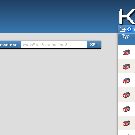
F
Typ
marknad
Var vill du hyra bostad?
Sök