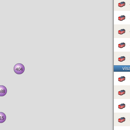
vis
404
688
15