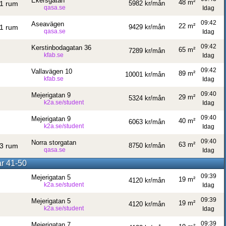
Ekersgatan
48 m²
1 rum
5982 kr/mån
qasa.se
Idag
09:42
Aseavägen
22 m²
1 rum
9429 kr/mån
qasa.se
Idag
09:42
Kerstinbodagatan 36
65 m²
7289 kr/mån
kfab.se
Idag
09:42
Vallavägen 10
89 m²
10001 kr/mån
kfab.se
Idag
09:40
Mejerigatan 9
29 m²
5324 kr/mån
k2a.se/student
Idag
09:40
Mejerigatan 9
40 m²
6063 kr/mån
k2a.se/student
Idag
09:40
Norra storgatan
63 m²
3 rum
8750 kr/mån
qasa.se
Idag
ar 41-50
09:39
Mejerigatan 5
19 m²
4120 kr/mån
k2a.se/student
Idag
09:39
Mejerigatan 5
19 m²
4120 kr/mån
k2a.se/student
Idag
09:39
Mejerigatan 7