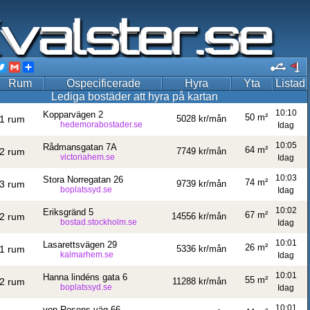
acebook
Twitter
Gmail
Share
Rum
Ospecificerade
Hyra
Yta
Listad
Lediga bostäder att hyra på kartan
10:10
Kopparvägen 2
50 m²
1 rum
5028 kr/mån
hedemorabostader.se
Idag
10:05
Rådmansgatan 7A
64 m²
2 rum
7749 kr/mån
victoriahem.se
Idag
10:03
Stora Norregatan 26
74 m²
3 rum
9739 kr/mån
boplatssyd.se
Idag
10:02
Eriksgränd 5
67 m²
2 rum
14556 kr/mån
bostad.stockholm.se
Idag
10:01
Lasarettsvägen 29
26 m²
1 rum
5336 kr/mån
kalmarhem.se
Idag
10:01
Hanna lindéns gata 6
55 m²
2 rum
11288 kr/mån
boplatssyd.se
Idag
10:01
von Rosens väg 66