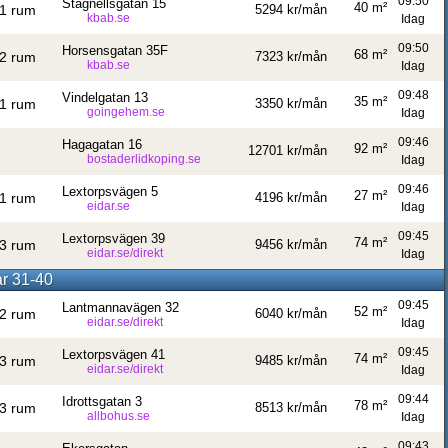
09:50
Stagnellsgatan 15
40 m²
1 rum
5294 kr/mån
kbab.se
Idag
09:50
Horsensgatan 35F
68 m²
2 rum
7323 kr/mån
kbab.se
Idag
09:48
Vindelgatan 13
35 m²
1 rum
3350 kr/mån
goingehem.se
Idag
09:46
Hagagatan 16
92 m²
12701 kr/mån
bostaderlidkoping.se
Idag
09:46
Lextorpsvägen 5
27 m²
1 rum
4196 kr/mån
eidar.se
Idag
09:45
Lextorpsvägen 39
74 m²
3 rum
9456 kr/mån
eidar.se/direkt
Idag
ar 31-40
09:45
Lantmannavägen 32
52 m²
2 rum
6040 kr/mån
eidar.se/direkt
Idag
09:45
Lextorpsvägen 41
74 m²
3 rum
9485 kr/mån
eidar.se/direkt
Idag
09:44
Idrottsgatan 3
78 m²
3 rum
8513 kr/mån
allbohus.se
Idag
09:43