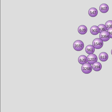
807
547
10
436
639
901
4
3364
1549
3597
961
813
1207
620
394
3268