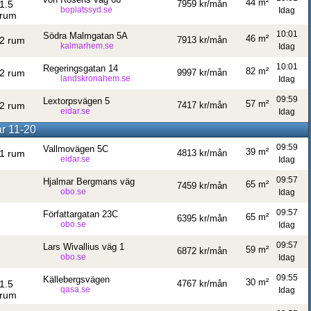
44 m²
1.5
7959 kr/mån
boplatssyd.se
Idag
rum
10:01
Södra Malmgatan 5A
46 m²
2 rum
7913 kr/mån
kalmarhem.se
Idag
10:01
Regeringsgatan 14
82 m²
2 rum
9997 kr/mån
landskronahem.se
Idag
09:59
Lextorpsvägen 5
57 m²
2 rum
7417 kr/mån
eidar.se
Idag
ar 11-20
09:59
Vallmovägen 5C
39 m²
1 rum
4813 kr/mån
eidar.se
Idag
09:57
Hjalmar Bergmans väg
65 m²
7459 kr/mån
obo.se
Idag
09:57
Författargatan 23C
65 m²
6395 kr/mån
obo.se
Idag
09:57
Lars Wivallius väg 1
59 m²
6872 kr/mån
obo.se
Idag
09:55
Källebergsvägen
30 m²
1.5
4767 kr/mån
qasa.se
Idag
rum