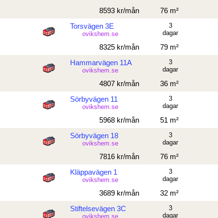
8593 kr/mån
76 m²
Torsvägen 3E
3
dagar
ovikshem.se
8325 kr/mån
79 m²
Hammarvägen 11A
3
dagar
ovikshem.se
4807 kr/mån
36 m²
Sörbyvägen 11
3
dagar
ovikshem.se
5968 kr/mån
51 m²
Sörbyvägen 18
3
dagar
ovikshem.se
7816 kr/mån
76 m²
Kläppavägen 1
3
dagar
ovikshem.se
3689 kr/mån
32 m²
Stiftelsevägen 3C
3
dagar
ovikshem.se