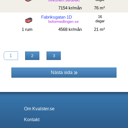
ovikshem.se/direkt
7154 kr/mån
76 m²
Fabriksgatan 1D
16
dagar
boformedlingen.se
1 rum
4568 kr/mån
21 m²
1
2
3
Nästa sida
Om Kvalster.se
Kontakt