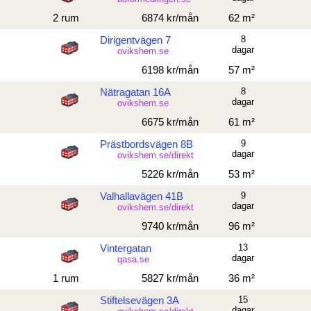
2 rum
6874 kr/mån
62 m²
Dirigentvägen 7
8
dagar
ovikshem.se
6198 kr/mån
57 m²
Nätragatan 16A
8
dagar
ovikshem.se
6675 kr/mån
61 m²
Prästbordsvägen 8B
9
dagar
ovikshem.se/direkt
5226 kr/mån
53 m²
Valhallavägen 41B
9
dagar
ovikshem.se/direkt
9740 kr/mån
96 m²
Vintergatan
13
dagar
qasa.se
1 rum
5827 kr/mån
36 m²
Stiftelsevägen 3A
15
dagar