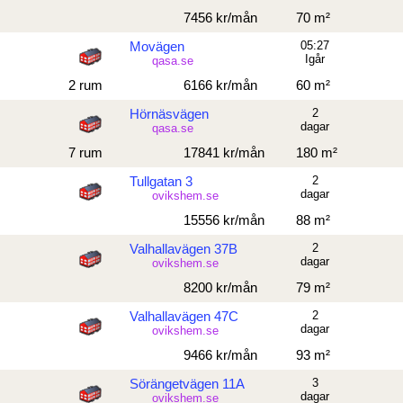
7456 kr/mån
70 m²
Movägen
05:27
Igår
qasa.se
2 rum
6166 kr/mån
60 m²
Hörnäsvägen
2
dagar
qasa.se
7 rum
17841 kr/mån
180 m²
Tullgatan 3
2
dagar
ovikshem.se
15556 kr/mån
88 m²
Valhallavägen 37B
2
dagar
ovikshem.se
8200 kr/mån
79 m²
Valhallavägen 47C
2
dagar
ovikshem.se
9466 kr/mån
93 m²
Sörängetvägen 11A
3
dagar
ovikshem.se