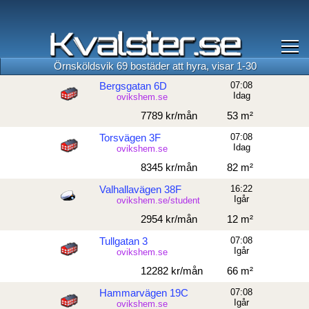
Örnsköldsvik 69 bostäder att hyra, visar 1-30
Bergsgatan 6D
07:08
Idag
ovikshem.se
7789 kr/mån
53 m²
Torsvägen 3F
07:08
Idag
ovikshem.se
8345 kr/mån
82 m²
Valhallavägen 38F
16:22
Igår
ovikshem.se/student
2954 kr/mån
12 m²
Tullgatan 3
07:08
Igår
ovikshem.se
12282 kr/mån
66 m²
Hammarvägen 19C
07:08
Igår
ovikshem.se