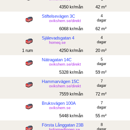
4350 kr/mån
42 m²
Stiftelsevägen 3C
4
dagar
ovikshem.se/direkt
6068 kr/mån
62 m²
Själevadsgatan 4
4
dagar
homeq.se
1 rum
4250 kr/mån
20 m²
Nätragatan 14C
5
dagar
ovikshem.se/direkt
5328 kr/mån
59 m²
Hammarvägen 15C
7
dagar
ovikshem.se/direkt
7559 kr/mån
72 m²
Bruksvägen 100A
7
dagar
ovikshem.se
5448 kr/mån
55 m²
Första Långgatan 23B
8
dagar
boformedlingen.se