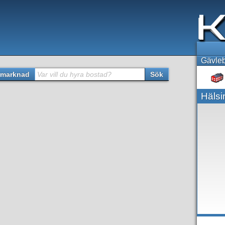
Gävleb
marknad
Var vill du hyra bostad?
Sök
Hälsi