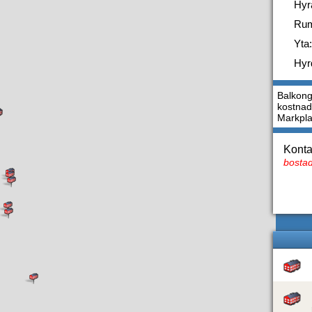
Hyr
Ru
Yta:
Hyr
Balkong
kostnads
Markpla
Konta
bostad