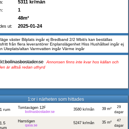
5311 kr/mån
a:
1
m:
48m²
2025-01-24
des ut:
läge väster Bilplats ingår ej Bredband 2/2 Mbit/s kan beställas
fritt från flera leverantörer Enplanslägenhet Hiss Hushållsel ingår ej
n Uteplats/altan Varmvatten ingår Värme ingår
kt:
bollnasbostader.se
Annonsen finns inte kvar hos källan och
en är alltså redan uthyrd
1:or i närheten som hittades
29
Tomtavägen 12F
39 m²
1 rum
3580 kr/mån
bollnasbostader.se
dagar
47
Harrstigen
35 m²
1.5
5247 kr/mån
qasa.se
dagar
rum