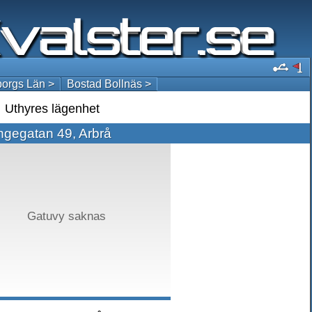
orgs Län >
Bostad Bollnäs >
Uthyres lägenhet
ngegatan 49, Arbrå
Gatuvy saknas