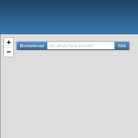
+
Bomarknad
Var vill du hyra bostad?
Sök
−