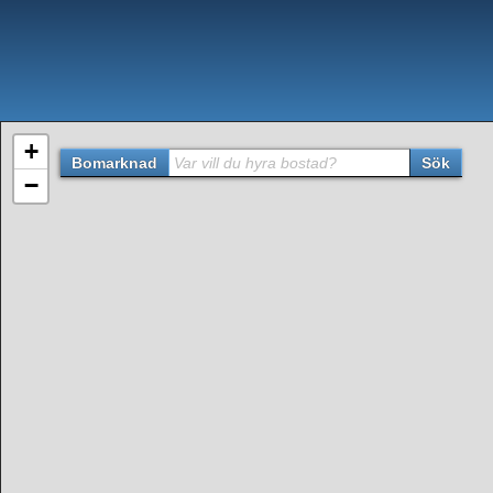
+
Bomarknad
Var vill du hyra bostad?
Sök
−