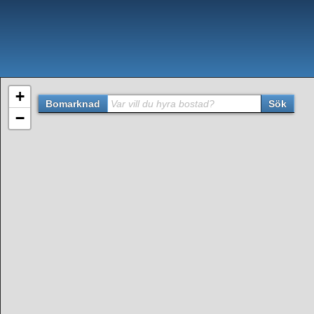
+
Bomarknad
Var vill du hyra bostad?
Sök
−