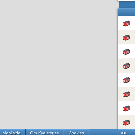
Mobilsida
Om Kvalster.se
Cookies
<<
Leaflet
|
Wikimedia