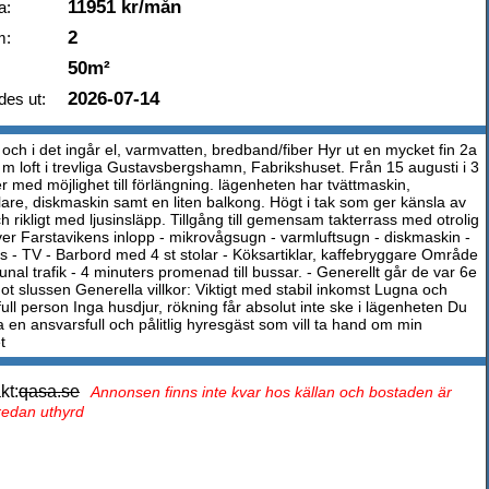
11951 kr/mån
a:
2
m:
50m²
2026-07-14
des ut:
och i det ingår el, varmvatten, bredband/fiber Hyr ut en mycket fin 2a
m loft i trevliga Gustavsbergshamn, Fabrikshuset. Från 15 augusti i 3
 med möjlighet till förlängning. lägenheten har tvättmaskin,
lare, diskmaskin samt en liten balkong. Högt i tak som ger känsla av
 rikligt med ljusinsläpp. Tillgång till gemensam takterrass med otrolig
över Farstavikens inlopp - mikrovågsugn - varmluftsugn - diskmaskin -
rys - TV - Barbord med 4 st stolar - Köksartiklar, kaffebryggare Område
al trafik - 4 minuters promenad till bussar. - Generellt går de var 6e
ot slussen Generella villkor: Viktigt med stabil inkomst Lugna och
ull person Inga husdjur, rökning får absolut inte ske i lägenheten Du
 en ansvarsfull och pålitlig hyresgäst som vill ta hand om min
t
kt:
qasa.se
Annonsen finns inte kvar hos källan och bostaden är
 redan uthyrd