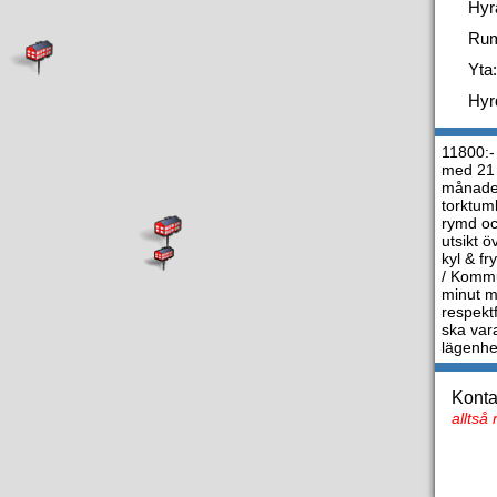
Hyr
Ru
Yta:
Hyr
11800:- 
med 21 
månader
torktum
rymd och
utsikt 
kyl & f
/ Kommun
minut m
respektf
ska vara
lägenhe
Konta
alltså