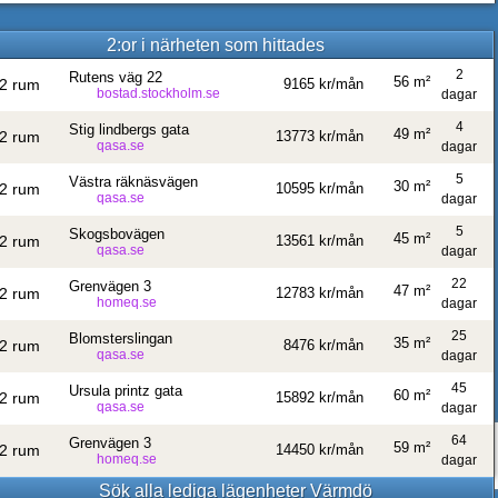
2:or i närheten som hittades
2
Rutens väg 22
56 m²
2 rum
9165 kr/mån
bostad.stockholm.se
dagar
4
Stig lindbergs gata
49 m²
2 rum
13773 kr/mån
qasa.se
dagar
5
Västra räknäsvägen
30 m²
2 rum
10595 kr/mån
qasa.se
dagar
5
Skogsbovägen
45 m²
2 rum
13561 kr/mån
qasa.se
dagar
22
Grenvägen 3
47 m²
2 rum
12783 kr/mån
homeq.se
dagar
25
Blomsterslingan
35 m²
2 rum
8476 kr/mån
qasa.se
dagar
45
Ursula printz gata
60 m²
2 rum
15892 kr/mån
qasa.se
dagar
64
Grenvägen 3
59 m²
2 rum
14450 kr/mån
homeq.se
dagar
Sök alla lediga lägenheter Värmdö