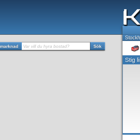
Stockh
marknad
Var vill du hyra bostad?
Sök
Stig 