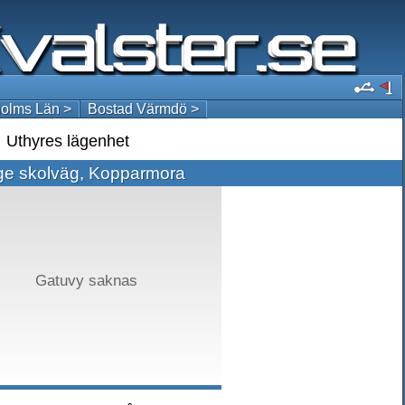
olms Län >
Bostad Värmdö >
Uthyres lägenhet
ge skolväg, Kopparmora
Gatuvy saknas