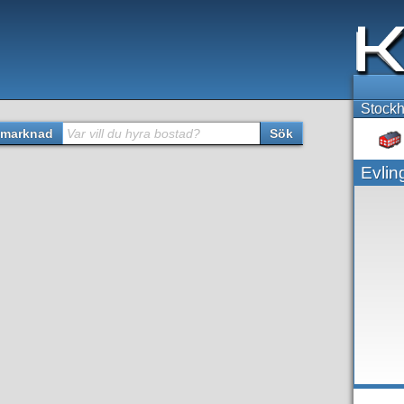
Stockh
marknad
Var vill du hyra bostad?
Sök
Evlin