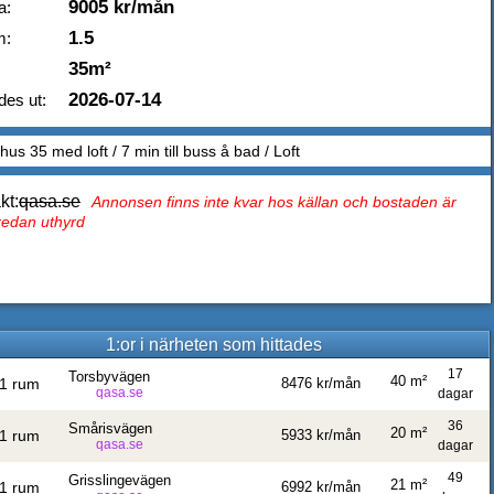
9005 kr/mån
a:
1.5
m:
35m²
2026-07-14
des ut:
shus 35 med loft / 7 min till buss å bad / Loft
kt:
qasa.se
Annonsen finns inte kvar hos källan och bostaden är
 redan uthyrd
1:or i närheten som hittades
17
Torsbyvägen
40 m²
1 rum
8476 kr/mån
qasa.se
dagar
36
Smårisvägen
20 m²
1 rum
5933 kr/mån
qasa.se
dagar
49
Grisslingevägen
21 m²
1 rum
6992 kr/mån