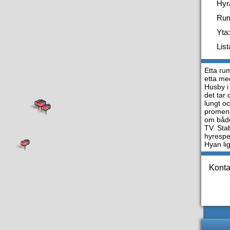
Hyr
Ru
Yta:
List
Etta ru
etta me
Husby i
det tar 
lungt oc
promena
om både
TV. Sta
hyrespe
Hyan li
Konta