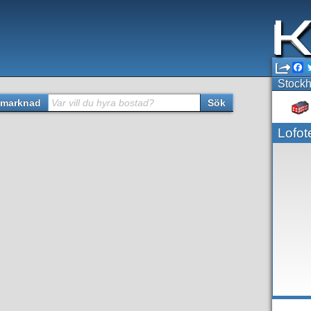
F
Stockh
marknad
Var vill du hyra bostad?
Sök
Lofot