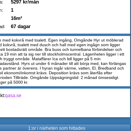
5297 kr/mån
a:
1
m:
16m²
67 dagar
ad:
m med kokvrå med toalett. Egen ingång, Omgånde Hyr ut möblerad
d kokvrå, toalett med dusch och hall med egen ingågn som ligger
 ett bostadsrätt område. Bra buss och tunnelbana förbindelser och
ca 19 min att ta sig ner till stockholmscentral. Lägenheten ligger i ett
h tryggt område. Mataffärer Ica och lidl ligger på 5 min
davstånd. Hyrs ut under 6 månader till att börja med, kan förlängas
 partner är överens. I hyran ingår värme, vatten, El, Bredband och
bil ekonomi/inkomst krävs. Deposition krävs som återfås efter
rioden Tillträde: Omgånde Uppsägningstid: 2 månad ömsesidigt.
gger på 5000 kr.
kt:
qasa.se
1:or i närheten som hittades