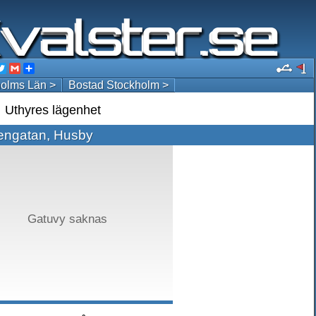
acebook
Twitter
Gmail
Share
olms Län >
Bostad Stockholm >
Uthyres lägenhet
engatan, Husby
Gatuvy saknas