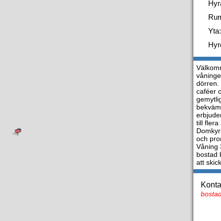
Hyr
Ru
Yta:
Hyr
Välkomm
våninge
dörren.
caféer 
gemytli
bekväm.
erbjude
till fl
Domkyrk
och pro
Våning 
bostad 
att ski
Konta
bostad