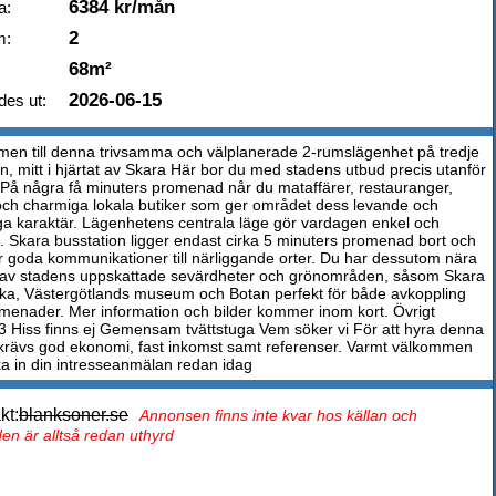
6384 kr/mån
a:
2
m:
68m²
2026-06-15
des ut:
en till denna trivsamma och välplanerade 2-rumslägenhet på tredje
n, mitt i hjärtat av Skara Här bor du med stadens utbud precis utanför
 På några få minuters promenad når du mataffärer, restauranger,
och charmiga lokala butiker som ger området dess levande och
ga karaktär. Lägenhetens centrala läge gör vardagen enkel och
 Skara busstation ligger endast cirka 5 minuters promenad bort och
r goda kommunikationer till närliggande orter. Du har dessutom nära
era av stadens uppskattade sevärdheter och grönområden, såsom Skara
a, Västergötlands museum och Botan perfekt för både avkoppling
menader. Mer information och bilder kommer inom kort. Övrigt
3 Hiss finns ej Gemensam tvättstuga Vem söker vi För att hyra denna
krävs god ekonomi, fast inkomst samt referenser. Varmt välkommen
cka in din intresseanmälan redan idag
kt:
blanksoner.se
Annonsen finns inte kvar hos källan och
en är alltså redan uthyrd