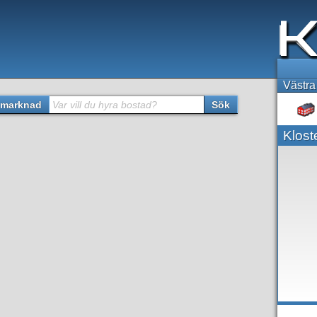
Västra
marknad
Var vill du hyra bostad?
Sök
Klost