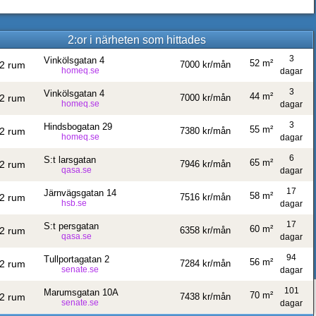
2:or i närheten som hittades
3
Vinkölsgatan 4
52 m²
2 rum
7000 kr/mån
homeq.se
dagar
3
Vinkölsgatan 4
44 m²
2 rum
7000 kr/mån
homeq.se
dagar
3
Hindsbogatan 29
55 m²
2 rum
7380 kr/mån
homeq.se
dagar
6
S:t larsgatan
65 m²
2 rum
7946 kr/mån
qasa.se
dagar
17
Järnvägsgatan 14
58 m²
2 rum
7516 kr/mån
hsb.se
dagar
17
S:t persgatan
60 m²
2 rum
6358 kr/mån
qasa.se
dagar
94
Tullportagatan 2
56 m²
2 rum
7284 kr/mån
senate.se
dagar
101
Marumsgatan 10A
70 m²
2 rum
7438 kr/mån
senate.se
dagar