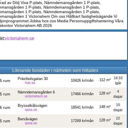
erad av Dölj Visa P-plats, Nämndemansgården 1 P-plats,
mansgården 1 P-plats, Nämndemansgården 1 P-plats,
mansgården 1 P-plats, Nämndemansgården 1 P-plats,
ansgården 1 Victoriahem Om oss Hållbart fastighetsägande Vi
miljonprogrammet Jobba hos oss Media Personuppgiftshantering Våra
kontor Victoriahem AB 2026
kt:
victoriahem.se
Liknande bostäder i närheten som hittades
16:33
Prästbolsgatan 30
112 m²
5 rum
10426 kr/mån
hsb.se
Igår
4
Nämndemansgården 6
128 m²
5 rum
17466 kr/mån
victoriahem.se
dagar
10
Brysselkålsvägen
148 m²
6 rum
18541 kr/mån
qasa.se
dagar
22
Bersåvägen
128 m²
5 rum
17269 kr/mån
qasa.se
dagar