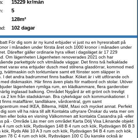
15229 kr/mån
a:
5
m:
128m²
102 dagar
ad:
batt För dig som är ny kund erbjuder vi just nu en hyresrabatt på
onor i månaden under första året och 1000 kronor i månaden under
et. Därefter gäller ordinarie hyra vilket i dagsläget är 17 229
d. Om lägenheten Lägenheten renoverades 2021 och har
ende parkettgolv och vitmålade väggar. Det finns två helkaklade
et varav ena erbjuder dusch med stilrena glasdörrar, kommod med
ng, tvättmaskin och torktumlare samt ett fönster som släpper in
s. I det andra badrummet finns badkar. Köket är i vitt utförande och
t med diskmaskin. Här finns även plats för matbord och stolar. Utöver
rbjuder lägenheten rymliga rum, en klädkammare, flera garderober
härlig inglasad balkong. Området Nygård är ett grönt och trevligt
ca 2 km från stadskärnan. Bra cykelvägar och kommunikationer. I
 finns mataffärer, tandläkare, vårdcentral, gym samt
gcentrum med IKEA, Biltema, H&M, Maxi och mycket annat. Perfekt
 dig som vill ha nära till allt Kontakta uthyrare Önskar du veta mer om
ten eller boka en visning Välkommen att kontakta Casandra på -eller
ss på - Område Läs mer om området Karta Dölj Visa Liknande objekt
sa 4 rum och kök, Rydsvägen 148 B 4 rum och kök, Rydsvägen 86 B 3
 kök, Ryds Allé 10 A 3 rum och kök, Rydsvägen 94 B 4 rum och kök,
en 78 C 4 rum och kök, Rydsvägen 100 C Du kanske också är