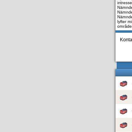
intress
Nämnde
Nämnde
Nämndem
lyfter 
områdes
Konta