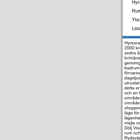
Hyr
Ru
Yta:
List
Hyresra
2000 kr
andra år
kr/måna
genomgå
badrumm
förvari
dagslju
utrusta
detta e
och en 
område 
området
shoppin
läge för
lägenhe
mejla o
Dölj Vi
rum och
Rydsväg