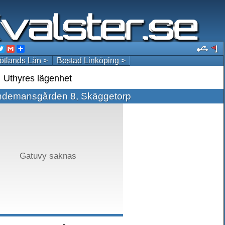
acebook
Twitter
Gmail
Share
ötlands Län >
Bostad Linköping >
Uthyres lägenhet
demansgården 8, Skäggetorp
Gatuvy saknas