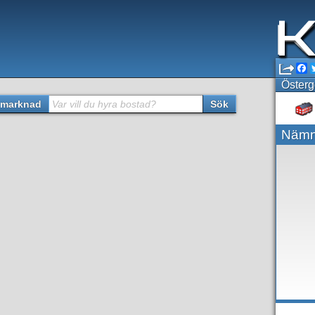
F
Österg
marknad
Var vill du hyra bostad?
Sök
Nämn