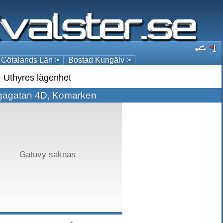
 Götalands Län >
Bostad Kungälv >
Uthyres lägenhet
ngagatan 4D, Komarken
Gatuvy saknas