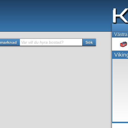
Västra
marknad
Var vill du hyra bostad?
Sök
Viki