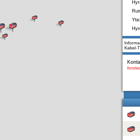
Hyr
Ru
Yta:
Hyr
Informa
Kabel-
Konta
bostad