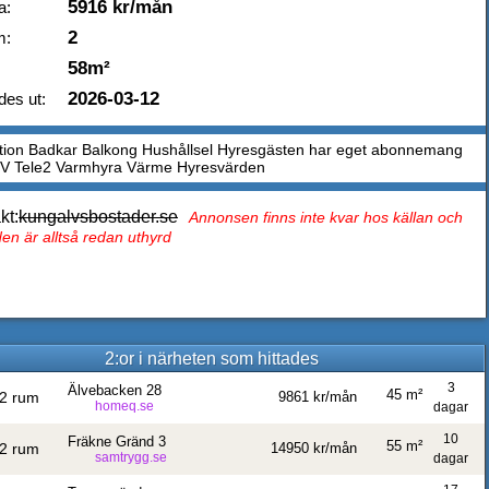
5916 kr/mån
a:
2
m:
58m²
2026-03-12
des ut:
tion Badkar Balkong Hushållsel Hyresgästen har eget abonnemang
TV Tele2 Varmhyra Värme Hyresvärden
kt:
kungalvsbostader.se
Annonsen finns inte kvar hos källan och
en är alltså redan uthyrd
2:or i närheten som hittades
3
Älvebacken 28
45 m²
2 rum
9861 kr/mån
homeq.se
dagar
10
Fräkne Gränd 3
55 m²
2 rum
14950 kr/mån
samtrygg.se
dagar