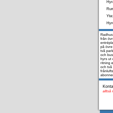
Hyr
Ru
Yta:
Hyr
Radhus 
från öv
entrépl
på övre
två par
och buss
hyrs ut
ritning
och två
frånluf
abonnem
Konta
alltså