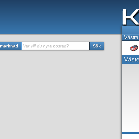
Västra
marknad
Var vill du hyra bostad?
Sök
Väste