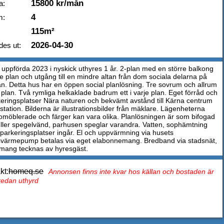
15800 kr/mån
a:
4
m:
115m²
2026-04-30
des ut:
uppförda 2023 i nyskick uthyres 1 år. 2-plan med en större balkong
re plan och utgång till en mindre altan från dom sociala delarna på
an. Detta hus har en öppen social planlösning. Tre sovrum och allrum
 plan. Två rymliga helkaklade badrum ett i varje plan. Eget förråd och
keringsplatser Nära naturen och bekvämt avstånd till Kärna centrum
tation. Bilderna är illustrationsbilder från mäklare. Lägenheterna
 omöblerade och färger kan vara olika. Planlösningen är som bifogad
 eller spegelvänd, parhusen speglar varandra. Vatten, sophämtning
 parkeringsplatser ingår. El och uppvärmning via husets
tsvärmepump betalas via eget elabonnemang. Bredband via stadsnät,
ang tecknas av hyresgäst.
kt:
homeq.se
Annonsen finns inte kvar hos källan och bostaden är
 redan uthyrd