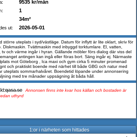
9535 kr/mån
a:
1
m:
34m²
2026-05-01
des ut:
 större uteplats i syd/västläge. Datum för inflytt är lite oklart, skriv för
o. Diskmaskin. Tvättmaskin med inbyggd torktumlare. El, vatten,
, tv och värme ingår i hyran. Gällande möbler förs dialog där viss del
emanget antingen kan ingå eller föras bort. Säng ingår ej. Närmaste
lplats mot Göteborg , Ica maxi och gym cirka 5 minuter promenad
ugnt och praktiskt boende med närhet till både GBG och natur med
r uteplats sommarhalvåret. Boendetid löpande under annonsering
säljning med tre månader uppsägning åt båda håll.
kt:
qasa.se
Annonsen finns inte kvar hos källan och bostaden är
 redan uthyrd
1:or i närheten som hittades