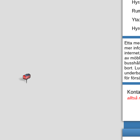
Hyr
Ru
Yta:
Hyr
Etta med
mer inf
internet
av möbl
busshål
bort. L
underba
för för
Konta
alltså