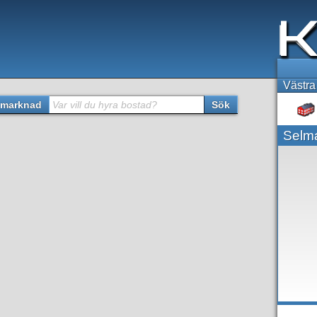
Västra
marknad
Var vill du hyra bostad?
Sök
Selma