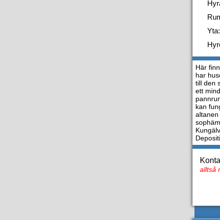
Hyr
Ru
Yta:
Hyr
Här finn
har hus
till de
ett min
pannrum
kan fun
altanen 
sophämtn
Kungälv
Deposit
Konta
alltså