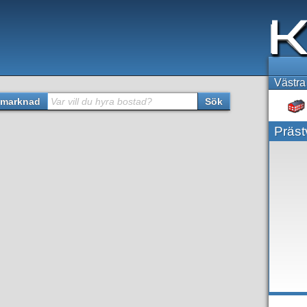
Västra
marknad
Var vill du hyra bostad?
Sök
Präs