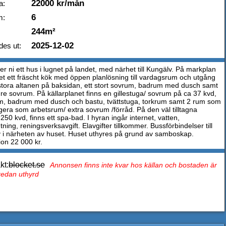
22000 kr/mån
a:
6
m:
244m²
2025-12-02
des ut:
er ni ett hus i lugnet på landet, med närhet till Kungälv. På markplan
et ett fräscht kök med öppen planlösning till vardagsrum och utgång
n stora altanen på baksidan, ett stort sovrum, badrum med dusch samt
dre sovrum. På källarplanet finns en gillestuga/ sovrum på ca 37 kvd,
, badrum med dusch och bastu, tvättstuga, torkrum samt 2 rum som
gera som arbetsrum/ extra sovrum /förråd. På den väl tilltagna
250 kvd, finns ett spa-bad. I hyran ingår internet, vatten,
ing, reningsverksavgift. Elavgifter tillkommer. Bussförbindelser till
 i närheten av huset. Huset uthyres på grund av samboskap.
ion 22 000 kr.
kt:
blocket.se
Annonsen finns inte kvar hos källan och bostaden är
 redan uthyrd