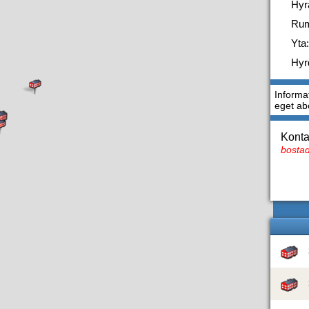
Hyr
Ru
Yta:
Hyr
Informa
eget a
Konta
bostad