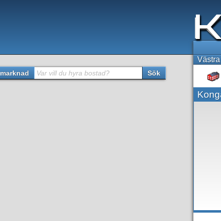
Västra
marknad
Var vill du hyra bostad?
Sök
Kong