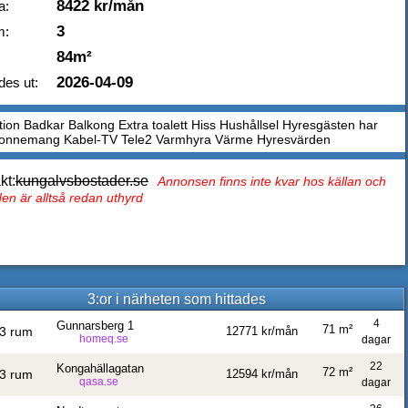
8422 kr/mån
a:
3
m:
84m²
2026-04-09
des ut:
tion Badkar Balkong Extra toalett Hiss Hushållsel Hyresgästen har
bonnemang Kabel-TV Tele2 Varmhyra Värme Hyresvärden
kt:
kungalvsbostader.se
Annonsen finns inte kvar hos källan och
en är alltså redan uthyrd
3:or i närheten som hittades
4
Gunnarsberg 1
71 m²
3 rum
12771 kr/mån
homeq.se
dagar
22
Kongahällagatan
72 m²
3 rum
12594 kr/mån
qasa.se
dagar