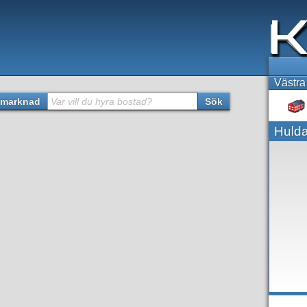
Västra
marknad
Var vill du hyra bostad?
Sök
Hulda