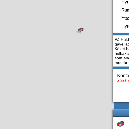
Hyr
Ru
Yta:
Hyr
På Huld
gavellä
Köket h
helkakl
som ang
med år 
Konta
alltså