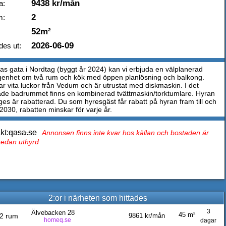
9438 kr/mån
a:
2
m:
52m²
2026-06-09
des ut:
as gata i Nordtag (byggt år 2024) kan vi erbjuda en välplanerad
genhet om två rum och kök med öppen planlösning och balkong.
ar vita luckor från Vedum och är utrustat med diskmaskin. I det
ade badrummet finns en kombinerad tvättmaskin/torktumlare. Hyran
es är rabatterad. Du som hyresgäst får rabatt på hyran fram till och
2030, rabatten minskar för varje år.
kt:
qasa.se
Annonsen finns inte kvar hos källan och bostaden är
 redan uthyrd
2:or i närheten som hittades
3
Älvebacken 28
45 m²
2 rum
9861 kr/mån
homeq.se
dagar