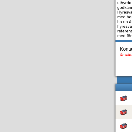
uthyrda
godkänn
Hyresvä
med bor
ha en år
hyresvä
referen
med för
Konta
är all