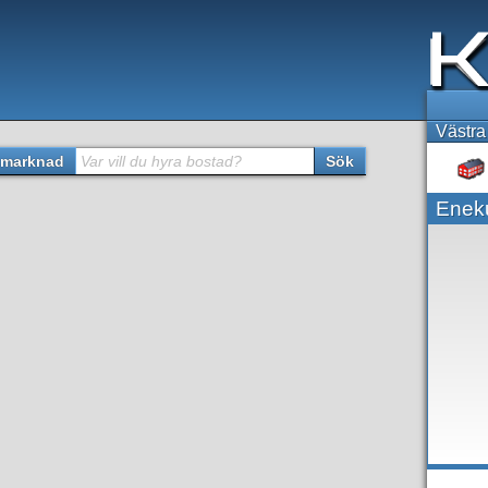
Västra
marknad
Var vill du hyra bostad?
Sök
Eneku