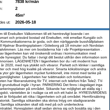
7838 kr/mån
a:
2
m:
45m²
2026-05-18
des ut:
 till Enekullen Välkommen till ett hemtrevligt boende i en
smart och prisvärd bostad vid Enekullen, mitt emellan Kungälv och
. Kommunikationerna är goda, och den närliggande busshållplatsen
 till Hjalmar Brantingsplatsen i Göteborg på 18 minuter och Nordstan
alvtimmen. Läs mer om bostäderna här i vår Projektpresentation .
 av lägenheten kan vid önskemål ordnas i kommunikation med
e hyresgäst. Du fattar i övrigt ditt beslut utifrån den information som
 annonsen. LÄGENHETEN I lägenheten bor du i ett modernt hus
år 2020, med nya ytskikt och vitvaror. Parkett och klinker i samtliga
ter och med hög kvalité på vitvaror. Smarta kökslösningar och andra
ka ytor gör lägenheten mycket funktionell, inte minst med tanke på
ngsmöjligheter. Lägenheten har tvättmaskin och torktumlare.
en har fiberanslutning för TV, internet och telefoni från Tele2. TV-
 grundutbud ingår i hyran. PARKERING Det finns i dagsläget inga
arkeringsplatser på området. Sökande har möjlighet att ställa sig i
ngskö, väntetiden är i nuläge ca ett och ett halvt år. HYRESVÄRDENS
t är förbjudet att röka i lägenheten och på området. Hemförsäkring
gatorisk. Samtliga sökanden ska skriva Intyg om stadigvarande
Samtliga sökanden skall stå med på och underteckna
ntraktet. Hyresgästen skall sedan skriva sig och bosätta sig i den