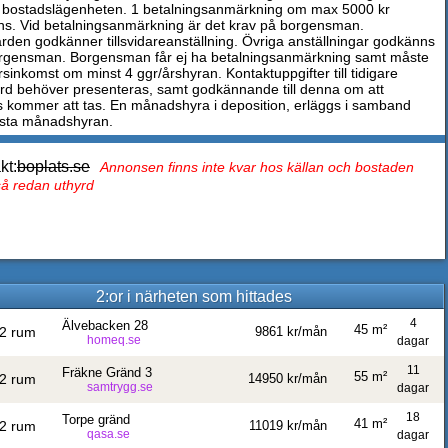
 bostadslägenheten. 1 betalningsanmärkning om max 5000 kr
s. Vid betalningsanmärkning är det krav på borgensman.
rden godkänner tillsvidareanställning. Övriga anställningar godkänns
gensman. Borgensman får ej ha betalningsanmärkning samt måste
sinkomst om minst 4 ggr/årshyran. Kontaktuppgifter till tidigare
rd behöver presenteras, samt godkännande till denna om att
s kommer att tas. En månadshyra i deposition, erläggs i samband
sta månadshyran.
kt:
boplats.se
Annonsen finns inte kvar hos källan och bostaden
tså redan uthyrd
2:or i närheten som hittades
4
Älvebacken 28
45 m²
2 rum
9861 kr/mån
homeq.se
dagar
11
Fräkne Gränd 3
55 m²
2 rum
14950 kr/mån
samtrygg.se
dagar
18
Torpe gränd
41 m²
2 rum
11019 kr/mån
qasa.se
dagar