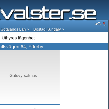
 Götalands Län >
Bostad Kungälv >
Uthyres lägenhet
llsvägen 64, Ytterby
Gatuvy saknas