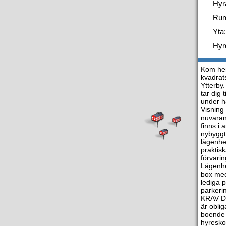
Hyr
Ru
Yta:
Hyr
Kom hem
kvadrat
Ytterby
tar dig
under h
Visning
nuvarand
finns i
nybyggt 
lägenhe
praktis
förvari
Lägenhet
box med
lediga p
parkeri
KRAV De
är obli
boende 
hyresko