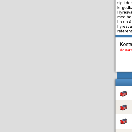
sig i d
kr godk
Hyresvä
med bor
ha en år
hyresvä
referen
Konta
är all