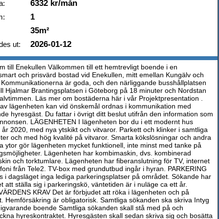
6332 kr/mån
a:
1
m:
35m²
2026-01-12
des ut:
 till Enekullen Välkommen till ett hemtrevligt boende i en
smart och prisvärd bostad vid Enekullen, mitt emellan Kungälv och
. Kommunikationerna är goda, och den närliggande busshållplatsen
 till Hjalmar Brantingsplatsen i Göteborg på 18 minuter och Nordstan
alvtimmen. Läs mer om bostäderna här i vår Projektpresentation .
 av lägenheten kan vid önskemål ordnas i kommunikation med
e hyresgäst. Du fattar i övrigt ditt beslut utifrån den information som
 annonsen. LÄGENHETEN I lägenheten bor du i ett modernt hus
år 2020, med nya ytskikt och vitvaror. Parkett och klinker i samtliga
ter och med hög kvalité på vitvaror. Smarta kökslösningar och andra
ka ytor gör lägenheten mycket funktionell, inte minst med tanke på
ngsmöjligheter. Lägenheten har kombimaskin, dvs. kombinerad
skin och torktumlare. Lägenheten har fiberanslutning för TV, internet
efoni från Tele2. TV-box med grundutbud ingår i hyran. PARKERING
ns i dagsläget inga lediga parkeringsplatser på området. Sökande har
t att ställa sig i parkeringskö, väntetiden är i nuläge ca ett år.
RDENS KRAV Det är förbjudet att röka i lägenheten och på
. Hemförsäkring är obligatorisk. Samtliga sökanden ska skriva Intyg
igvarande boende Samtliga sökanden skall stå med på och
ckna hyreskontraktet. Hyresgästen skall sedan skriva sig och bosätta