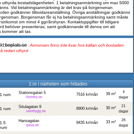
en uthyrda bostadslägenheten. 1 betalningsanmärkning om max 5000
änns. Vid betalningsanmärkning är det krav på borgensman.
rden godkänner tillsvidareanställning. Övriga anställningar godkänns
gensman. Borgensman får ej ha betalningsanmärkning samt måste
sinkomst om minst 4 ggr/årshyran. Kontaktuppgifter till tidigare
rd behöver presenteras, samt godkännande till denna om att
s kommer att tas.
kt:
boplats.se
Annonsen finns inte kvar hos källan och bostaden
tså redan uthyrd
1:or i närheten som hittades
4
Stationsgatan 5
39 m²
1 rum
7516 kr/mån
homeq.se
dagar
21
Situlagatan 9
30 m²
1 rum
8900 kr/mån
samtrygg.se
dagar
26
Hansagatan
33 m²
1.5
9435 kr/mån
qasa.se
dagar
rum