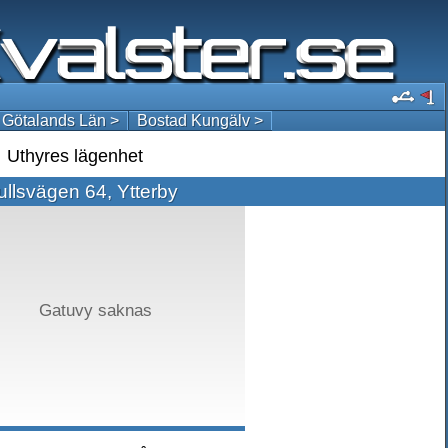
 Götalands Län >
Bostad Kungälv >
Uthyres lägenhet
llsvägen 64, Ytterby
Gatuvy saknas