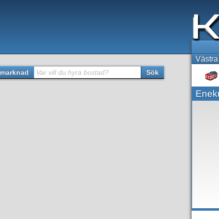
Västra
marknad
Var vill du hyra bostad?
Sök
Eneku