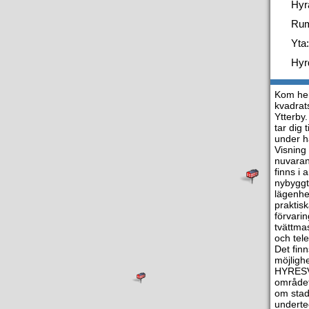
Hyr
Ru
Yta:
Hyr
Kom hem
kvadrat
Ytterby
tar dig
under h
Visning
nuvarand
finns i
nybyggt 
lägenhe
praktis
förvari
tvättma
och tel
Det fin
möjlighe
HYRESVÄ
området
om stad
underte