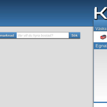
Västra
marknad
Var vill du hyra bostad?
Sök
Egna