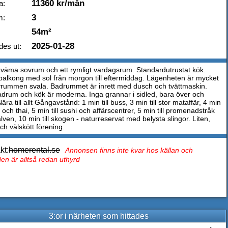
11360 kr/mån
a:
3
m:
54m²
2025-01-28
des ut:
väma sovrum och ett rymligt vardagsrum. Standardutrustat kök.
balkong med sol från morgon till eftermiddag. Lägenheten är mycket
ovrummen svala. Badrummet är inrett med dusch och tvättmaskin.
drum och kök är moderna. Inga grannar i sidled, bara över och
ära till allt Gångavstånd: 1 min till buss, 3 min till stor mataffär, 4 min
za och thai, 5 min till sushi och affärscentrer, 5 min till promenadstråk
ven, 10 min till skogen - naturreservat med belysta slingor. Liten,
och välskött förening.
kt:
homerental.se
Annonsen finns inte kvar hos källan och
en är alltså redan uthyrd
3:or i närheten som hittades