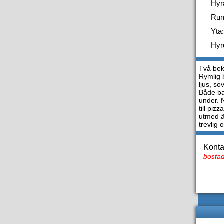
Hyr
Ru
Yta:
Hyr
Två bek
Rymlig 
ljus, s
Både ba
under. N
till piz
utmed äl
trevlig 
Konta
bostad