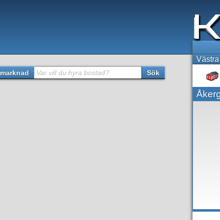
Västra
marknad
Var vill du hyra bostad?
Sök
Åkerg