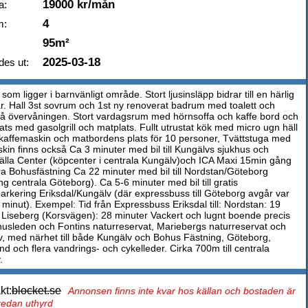
19000 kr/mån
a:
4
m:
95m²
2025-03-18
des ut:
om ligger i barnvänligt område. Stort ljusinsläpp bidrar till en härlig
r. Hall 3st sovrum och 1st ny renoverat badrum med toalett och
å övervåningen. Stort vardagsrum med hörnsoffa och kaffe bord och
lats med gasolgrill och matplats. Fullt utrustat kök med micro ugn häll
s kaffemaskin och matbordens plats för 10 personer, Tvättstuga med
skin finns också Ca 3 minuter med bil till Kungälvs sjukhus och
lla Center (köpcenter i centrala Kungälv)och ICA Maxi 15min gång
ckra Bohusfästning Ca 22 minuter med bil till Nordstan/Göteborg
g centrala Göteborg). Ca 5-6 minuter med bil till gratis
arkering Eriksdal/Kungälv (där expressbuss till Göteborg avgår var
 minut). Exempel: Tid från Expressbuss Eriksdal till: Nordstan: 19
 Liseberg (Korsvägen): 28 minuter Vackert och lugnt boende precis
Bohusleden och Fontins naturreservat, Mariebergs naturreservat och
v, med närhet till både Kungälv och Bohus Fästning, Göteborg,
d och flera vandrings- och cykelleder. Cirka 700m till centrala
.
kt:
blocket.se
Annonsen finns inte kvar hos källan och bostaden är
 redan uthyrd