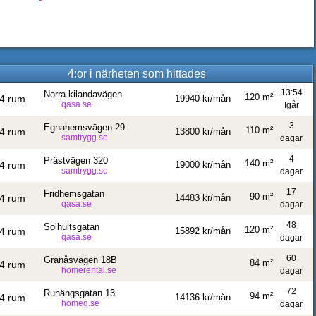
4:or i närheten som hittades
13:54
Norra kilandavägen
120 m²
4 rum
19940 kr/mån
qasa.se
Igår
3
Egnahemsvägen 29
110 m²
4 rum
13800 kr/mån
samtrygg.se
dagar
4
Prästvägen 320
140 m²
4 rum
19000 kr/mån
samtrygg.se
dagar
17
Fridhemsgatan
90 m²
4 rum
14483 kr/mån
qasa.se
dagar
48
Solhultsgatan
120 m²
4 rum
15892 kr/mån
qasa.se
dagar
60
Granåsvägen 18B
84 m²
4 rum
homerental.se
dagar
72
Runängsgatan 13
94 m²
4 rum
14136 kr/mån
homeq.se
dagar