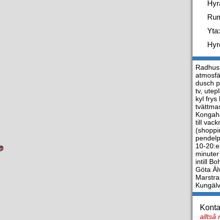
Hyr
Ru
Yta:
Hyr
Radhus s
atmosfä
dusch p
tv, utep
kyl fry
tvättma
Kongahä
till va
(shoppin
pendelp
10-20:e
minuter
intill 
Göta Äl
Marstran
Kungälv
Konta
alltså