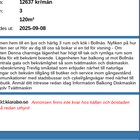
12637 kr/mån
a:
3
m:
120m²
2025-09-08
des ut:
en hem till en ljus och härlig 3 rum och kök i Bollnäs. Nyfiken på hur
en ser ut Hör av dig till oss så bokar vi en tid för visning - Om
ten Denna charmiga lägenhet har högt till tak och rymliga rum som
ekta för ett bekvämt boende. Lägenheten har balkong ut mot Bollnäs
ntrala gata och bekvämlighet så som tvättmaskin och diskmaskin.
beskrivning Trevlig småstad som erbjuder närhet till naturliga
ngar och bekväm tillgång till butiker och service inom gångavstånd.
munikationer med stadsbussar och cykel/gångvägar med närhet till
butik. Anmäl ditt intresse redan idag Information Balkong Diskmaskin
golv Tvättmaskin
kt:
klarabo.se
Annonsen finns inte kvar hos källan och bostaden
tså redan uthyrd