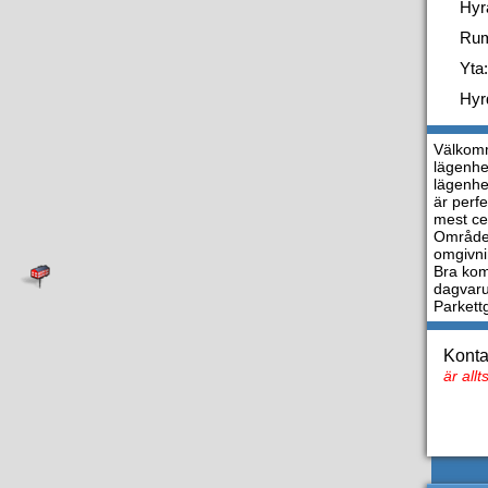
Hyr
Ru
Yta:
Hyr
Välkomm
lägenhet
lägenhe
är perf
mest ce
Områdes
omgivni
Bra kom
dagvaru
Parkett
Konta
är all