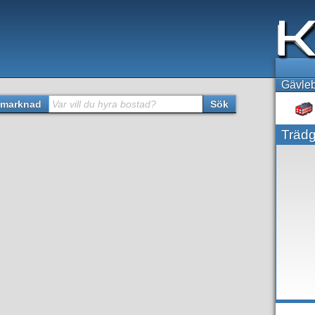
Gävleb
marknad
Var vill du hyra bostad?
Sök
Trädg