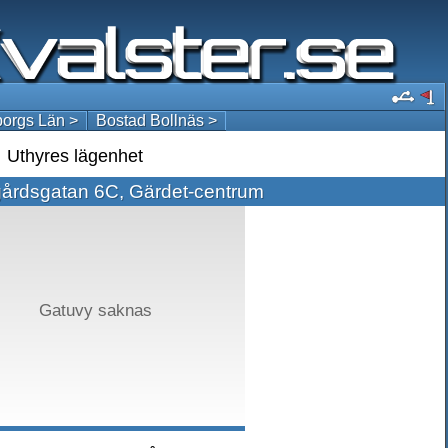
orgs Län >
Bostad Bollnäs >
Uthyres lägenhet
årdsgatan 6C, Gärdet-centrum
Gatuvy saknas