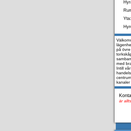
Hyr
Ru
Yta:
Hyr
Välkomm
lägenhe
på övre
torkskå
samband
med bra
Intill 
handelso
centrum
kanaler 
Konta
är all