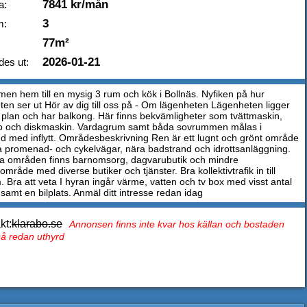
7841 kr/mån
a:
3
m:
77m²
2026-01-21
des ut:
en hem till en mysig 3 rum och kök i Bollnäs. Nyfiken på hur
ten ser ut Hör av dig till oss på - Om lägenheten Lägenheten ligger
 plan och har balkong. Här finns bekvämligheter som tvättmaskin,
p och diskmaskin. Vardagrum samt båda sovrummen målas i
 med inflytt. Områdesbeskrivning Ren är ett lugnt och grönt område
 promenad- och cykelvägar, nära badstrand och idrottsanläggning.
våra områden finns barnomsorg, dagvarubutik och mindre
mråde med diverse butiker och tjänster. Bra kollektivtrafik in till
. Bra att veta I hyran ingår värme, vatten och tv box med visst antal
samt en bilplats. Anmäl ditt intresse redan idag
kt:
klarabo.se
Annonsen finns inte kvar hos källan och bostaden
tså redan uthyrd