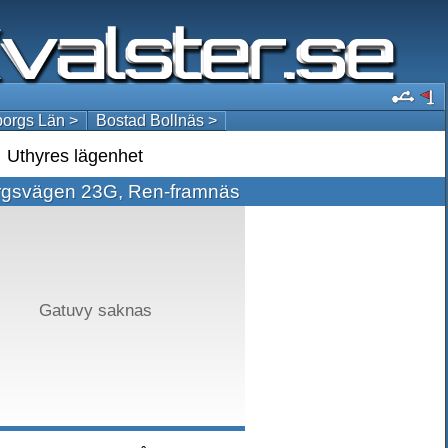
orgs Län >
Bostad Bollnäs >
Uthyres lägenhet
rgsvägen 23G, Ren-framnäs
Gatuvy saknas