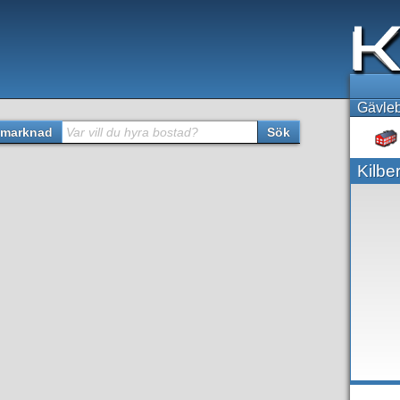
Gävleb
marknad
Var vill du hyra bostad?
Sök
Kilbe