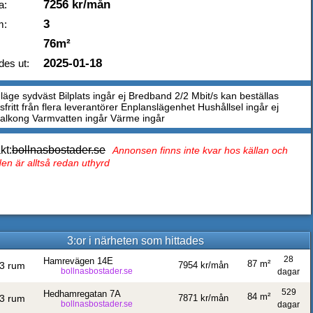
7256 kr/mån
a:
3
m:
76m²
2025-01-18
des ut:
läge sydväst Bilplats ingår ej Bredband 2/2 Mbit/s kan beställas
fritt från flera leverantörer Enplanslägenhet Hushållsel ingår ej
balkong Varmvatten ingår Värme ingår
kt:
bollnasbostader.se
Annonsen finns inte kvar hos källan och
en är alltså redan uthyrd
3:or i närheten som hittades
28
Hamrevägen 14E
87 m²
3 rum
7954 kr/mån
bollnasbostader.se
dagar
529
Hedhamregatan 7A
84 m²
3 rum
7871 kr/mån
bollnasbostader.se
dagar