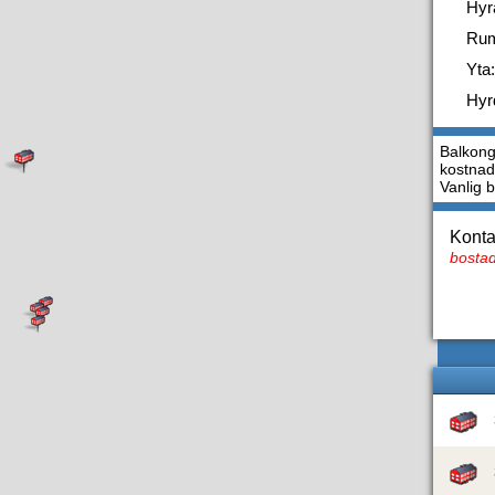
Hyr
Ru
Yta:
Hyr
Balkong
kostnads
Vanlig 
Konta
bostad