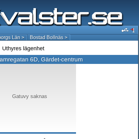
orgs Län >
Bostad Bollnäs >
Uthyres lägenhet
amregatan 6D, Gärdet-centrum
Gatuvy saknas