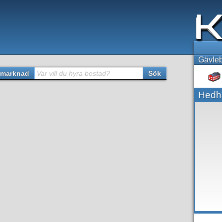
Gävleb
marknad
Var vill du hyra bostad?
Sök
Hedh