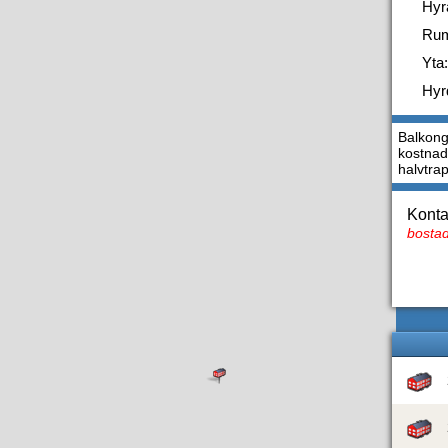
Hyr
Ru
Yta:
Hyr
Balkong
kostnads
halvtra
Konta
bostad