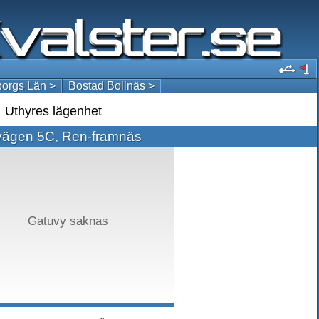
orgs Län >
Bostad Bollnäs >
Uthyres lägenhet
vägen 5C, Ren-framnäs
Gatuvy saknas