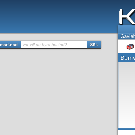
Gävleb
marknad
Var vill du hyra bostad?
Sök
Born