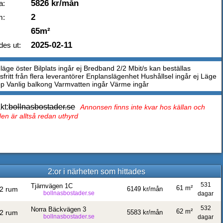
5826 kr/mån
a:
2
m:
65m²
2025-02-11
des ut:
läge öster Bilplats ingår ej Bredband 2/2 Mbit/s kan beställas
fritt från flera leverantörer Enplanslägenhet Hushållsel ingår ej Läge
pp Vanlig balkong Varmvatten ingår Värme ingår
kt:
bollnasbostader.se
Annonsen finns inte kvar hos källan och
en är alltså redan uthyrd
2:or i närheten som hittades
531
Tjärnvägen 1C
61 m²
2 rum
6149 kr/mån
bollnasbostader.se
dagar
532
Norra Bäckvägen 3
62 m²
2 rum
5583 kr/mån
bollnasbostader.se
dagar