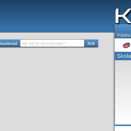
Västra
marknad
Var vill du hyra bostad?
Sök
Skola