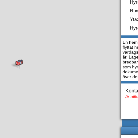
Hyr
Ru
Yta:
Hyr
En hemtr
flyttat 
vardagsr
år. Läg
bredban
som hyr
dokumen
över de
Konta
är all