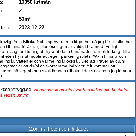
10350 kr/mån
a:
2
m:
50m²
2023-12-22
des ut:
evlig 2a i idylliska Nol. Jag hyr ut min lägenhet då jag för tillfället har
hem till mina föräldrar, planlösningen är väldigt bra med rymligt
um. Jag tänkte mig att hyra ut den i 6 månader kan bli förlängt till ett
enheten hyrs ut möblerad, egen parkeringsplats, Wi-Fi finns tv och
d ingår, vatten el och värme ingår också . Det jag kräver av du/ni
esgäster är att du/ni är skötsamma individer. Allt kommer att
teras så lägenheten skall lämnas tillbaka i det skick som jag lämnat
n.
kt:
samtrygg.se
Annonsen finns inte kvar hos källan och bostaden
tså redan uthyrd
2:or i närheten som hittades