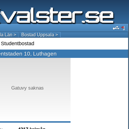
a Län >
Bostad Uppsala >
Studentbostad
ntstaden 10, Luthagen
Gatuvy saknas