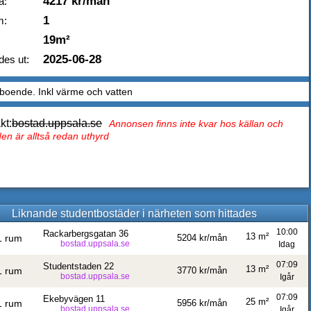
4217 kr/mån
a:
1
m:
19m²
2025-06-28
des ut:
boende. Inkl värme och vatten
kt:
bostad.uppsala.se
Annonsen finns inte kvar hos källan och
en är alltså redan uthyrd
Liknande studentbostäder i närheten som hittades
10:00
Rackarbergsgatan 36
13 m²
1 rum
5204 kr/mån
bostad.uppsala.se
Idag
07:09
Studentstaden 22
13 m²
1 rum
3770 kr/mån
bostad.uppsala.se
Igår
07:09
Ekebyvägen 11
25 m²
1 rum
5956 kr/mån
bostad.uppsala.se
Igår