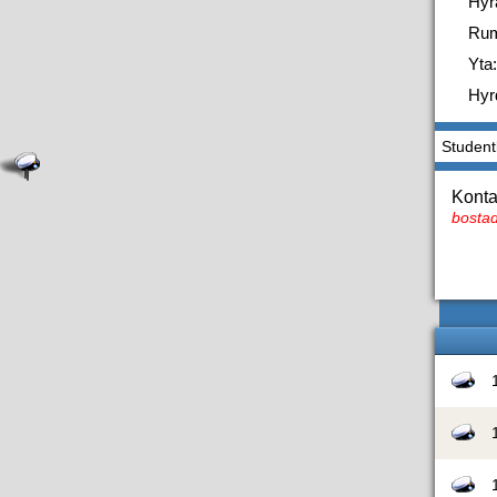
Hyr
Ru
Yta:
Hyr
Student
Konta
bostad