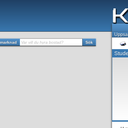
Uppsal
marknad
Var vill du hyra bostad?
Sök
Stude