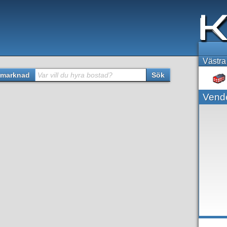
Västra
marknad
Var vill du hyra bostad?
Sök
Vend