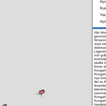
Hyr
Ru
Yta:
Hyr
Här kli
genomtä
förvari
med vita
diskmas
Lägenhe
och grå
torkmöjl
skaffa 
finner 
Kongahä
Kongahä
nya bos
del av 
levande
blandni
samman 
Kongahä
Kungahä
handel