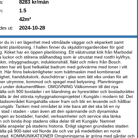
8283 kr/mån
a:
1.5
m:
42m²
2024-10-28
des ut:
ver du in i en lägenhet med vitmålade väggar och ekparkett samt
nkt planlösning. I hallen finner du skjutdörrsgarderober för god
ng. Köket har en öppen planlösning. Ett välutrustat kök från Marbodal
 luckor och stilrena stålhandtag som är utrustat med rostfri kyl/frys,
kin, inbyggnadsugn, induktionshäll, fläkt och mikro från Bosch.
ten har ett ljust helkaklat badrum med golvvärme med toner i vitt
tt. Här finns bekvämligheter som tvättmaskin med kombinerad
ighet, handdukstork, duschdörrar i glas som lätt viks undan för att
mer utrymme, kommod och spegel med belysning. Planritningen
du under dokumentfliken. OMGIVNING Välkommen till det nya
lla och 900 bostäder i en blandning av hyresrätter och bostadsrätter.
lla är det största nybyggnationsprojektet i Kungälv i modern tid. Det
tadsområdet Kongahälla växer fram och blir en levande och hållbar
Kungälv. Tanken med området är inte bara att det ska bli en ny
 stad i staden - utan även att den spännande och dynamiska
ngen av bostäder, handel, verksamheter och service ska länka
och binda ihop stadens olika delar till ett Kungälv. Namnet
lla anspelar på stadens historia. Enligt sägnen grundades staden
lla på 900-talet vid Norde älv och var på medeltiden en norsk
sstad. KOMMUNIKATIONER Omgivningarna är gröna med gårdar och