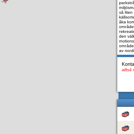
parkstrå
miljösm
så liten
källsor
åka kom
området
rekreat
den väl
motions
området
av nord
Konta
alltså