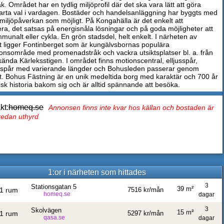
k. Området har en tydlig miljöprofil där det ska vara lätt att göra
arta val i vardagen. Bostäder och handelsanläggning har byggts med
 miljöpåverkan som möjligt. På Kongahälla är det enkelt att
tera, det satsas på energisnåla lösningar och på goda möjligheter att
munalt eller cykla. En grön stadsdel, helt enkelt. I närheten av
 ligger Fontinberget som är kungälvsbornas populära
ionsområde med promenadstråk och vackra utsiktsplatser bl. a. från
kända Kärleksstigen. I området finns motionscentral, elljusspår,
spår med varierande längder och Bohusleden passerar genom
. Bohus Fästning är en unik medeltida borg med karaktär och 700 år
isk historia bakom sig och är alltid spännande att besöka.
kt:
homeq.se
Annonsen finns inte kvar hos källan och bostaden är
 redan uthyrd
1:or i närheten som hittades
3
Stationsgatan 5
39 m²
1 rum
7516 kr/mån
homeq.se
dagar
3
Skolvägen
15 m²
1 rum
5297 kr/mån
qasa.se
dagar