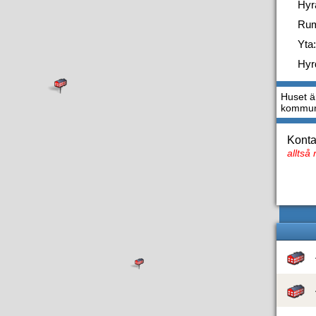
Hyr
Ru
Yta:
Hyr
Huset är
kommuni
Konta
alltså