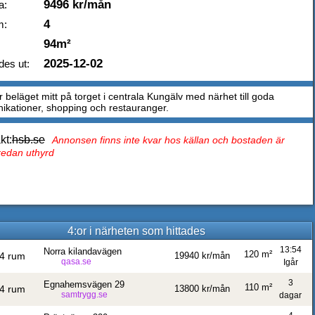
9496 kr/mån
a:
4
m:
94m²
2025-12-02
des ut:
 beläget mitt på torget i centrala Kungälv med närhet till goda
kationer, shopping och restauranger.
kt:
hsb.se
Annonsen finns inte kvar hos källan och bostaden är
 redan uthyrd
4:or i närheten som hittades
13:54
Norra kilandavägen
120 m²
4 rum
19940 kr/mån
qasa.se
Igår
3
Egnahemsvägen 29
110 m²
4 rum
13800 kr/mån
samtrygg.se
dagar