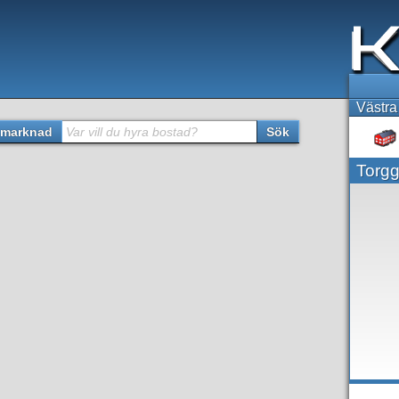
Västra
marknad
Var vill du hyra bostad?
Sök
Torg