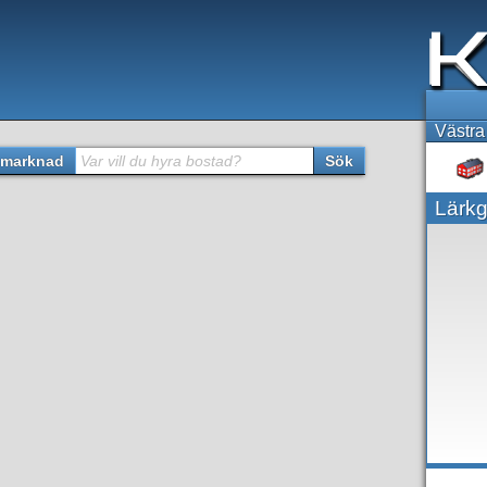
Västra
marknad
Var vill du hyra bostad?
Sök
Lärk