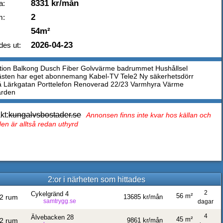
8331 kr/mån
a:
2
m:
54m²
2026-04-23
des ut:
tion Balkong Dusch Fiber Golvvärme badrummet Hushållsel
sten har eget abonnemang Kabel-TV Tele2 Ny säkerhetsdörr
å Lärkgatan Porttelefon Renoverad 22/23 Varmhyra Värme
ärden
kt:
kungalvsbostader.se
Annonsen finns inte kvar hos källan och
en är alltså redan uthyrd
2:or i närheten som hittades
2
Cykelgränd 4
56 m²
2 rum
13685 kr/mån
samtrygg.se
dagar
4
Älvebacken 28
45 m²
2 rum
9861 kr/mån