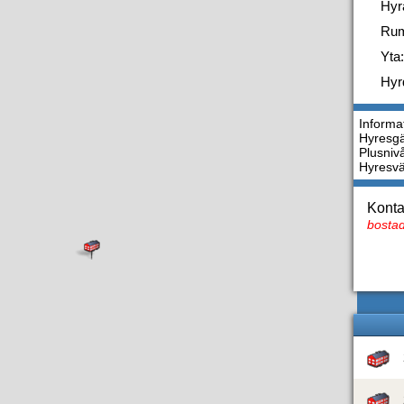
Hyr
Ru
Yta:
Hyr
Informa
Hyresgä
Plusniv
Hyresv
Konta
bostad