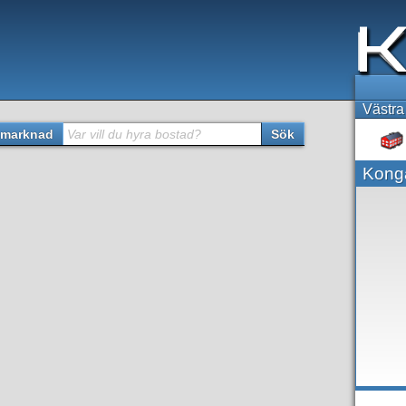
Västra
marknad
Var vill du hyra bostad?
Sök
Kong