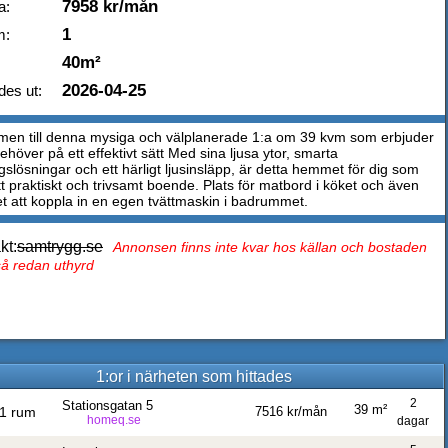
7958 kr/mån
a:
1
m:
40m²
2026-04-25
des ut:
en till denna mysiga och välplanerade 1:a om 39 kvm som erbjuder
behöver på ett effektivt sätt Med sina ljusa ytor, smarta
gslösningar och ett härligt ljusinsläpp, är detta hemmet för dig som
tt praktiskt och trivsamt boende. Plats för matbord i köket och även
et att koppla in en egen tvättmaskin i badrummet.
kt:
samtrygg.se
Annonsen finns inte kvar hos källan och bostaden
tså redan uthyrd
1:or i närheten som hittades
2
Stationsgatan 5
39 m²
1 rum
7516 kr/mån
homeq.se
dagar