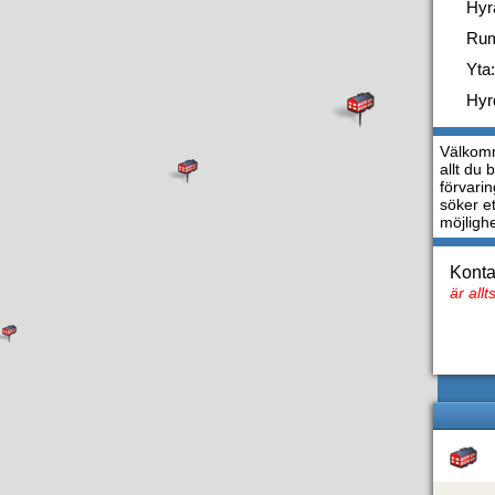
Hyr
Ru
Yta:
Hyr
Välkomm
allt du 
förvarin
söker e
möjligh
Konta
är all