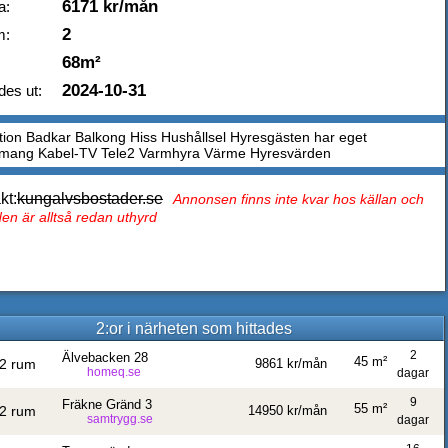
6171 kr/mån
a:
2
m:
68m²
2024-10-31
des ut:
tion Badkar Balkong Hiss Hushållsel Hyresgästen har eget
mang Kabel-TV Tele2 Varmhyra Värme Hyresvärden
kt:
kungalvsbostader.se
Annonsen finns inte kvar hos källan och
en är alltså redan uthyrd
2:or i närheten som hittades
2
Älvebacken 28
45 m²
2 rum
9861 kr/mån
homeq.se
dagar
9
Fräkne Gränd 3
55 m²
2 rum
14950 kr/mån
samtrygg.se
dagar