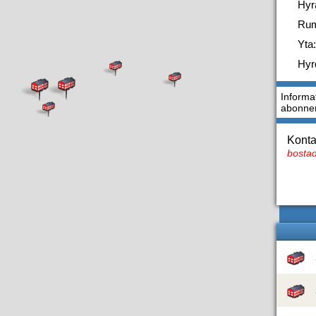
Hyr
Ru
Yta:
Hyr
Informa
abonne
Konta
bostad