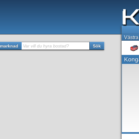
Västra
marknad
Var vill du hyra bostad?
Sök
Kong