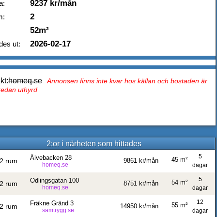
9237 kr/mån
a:
2
m:
52m²
2026-02-17
des ut:
kt:
homeq.se
Annonsen finns inte kvar hos källan och bostaden är
 redan uthyrd
2:or i närheten som hittades
5
Älvebacken 28
45 m²
2 rum
9861 kr/mån
homeq.se
dagar
5
Odlingsgatan 100
54 m²
2 rum
8751 kr/mån
homeq.se
dagar
12
Fräkne Gränd 3
55 m²
2 rum
14950 kr/mån
samtrygg.se
dagar