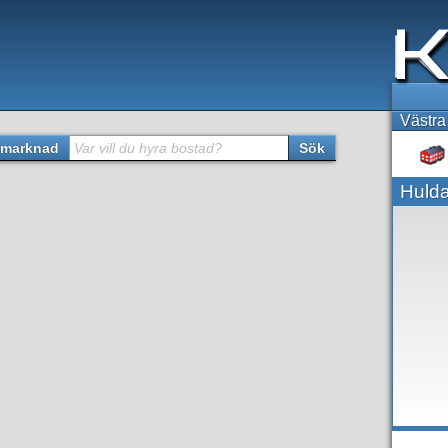
Västra
marknad
Var vill du hyra bostad?
Sök
Hulda