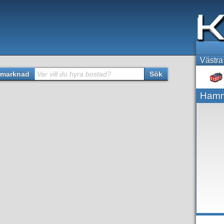
Västra
marknad
Var vill du hyra bostad?
Sök
Hamm