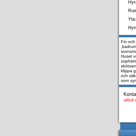
Hyr
Ru
Yta:
Hyr
Fin och
,badrum
sovrumm
Huset vä
sophämt
skötsam
klippa 
och säk
som syn
Konta
alltså