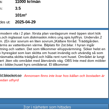
11000 kr/mån
a:
3.5
m:
101m²
2025-04-29
des ut:
 modern vila i 2 plan .första plan vardagsrum med öppen stort kök
,och inglassat rum.diskmaskin.mikro.ung.spis.kyl/frys. Undervån.2
. (En stor sovrum en liten sovrum,)Källare förråd. Träddgården.
rms av vattenburen värme. Bilplats för 2st.bilar. I hyran ingår
ning.och vatten. Det som tillkommer el/uppvärmning. Söker helst en
 hyresgäst som kan skötta om huset invändig och utvändig så som
gräsmatta.skötta trädgård.och hålla rent runt huset. Området är lungt
ert ,liten vilo området med återvänds väg. OBS Inte med dom möbler
s i bilder,huset hyrs omöblerat. El tillkommer
kt:
blocket.se
Annonsen finns inte kvar hos källan och bostaden är
 redan uthyrd
3:or i närheten som hittades