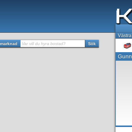
Västra
marknad
Var vill du hyra bostad?
Sök
Gunn