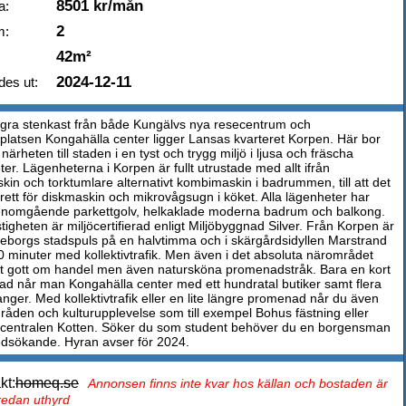
8501 kr/mån
a:
2
m:
42m²
2024-12-11
des ut:
gra stenkast från både Kungälvs nya resecentrum och
platsen Kongahälla center ligger Lansas kvarteret Korpen. Här bor
 närheten till staden i en tyst och trygg miljö i ljusa och fräscha
er. Lägenheterna i Korpen är fullt utrustade med allt ifrån
kin och torktumlare alternativt kombimaskin i badrummen, till att det
erett för diskmaskin och mikrovågsugn i köket. Alla lägenheter har
nomgående parkettgolv, helkaklade moderna badrum och balkong.
tigheten är miljöcertifierad enligt Miljöbyggnad Silver. Från Korpen är
teborgs stadspuls på en halvtimma och i skärgårdsidyllen Marstrand
0 minuter med kollektivtrafik. Men även i det absoluta närområdet
et gott om handel men även natursköna promenadstråk. Bara en kort
d når man Kongahälla center med ett hundratal butiker samt flera
nger. Med kollektivtrafik eller en lite längre promenad når du även
råden och kulturupplevelse som till exempel Bohus fästning eller
centralen Kotten. Söker du som student behöver du en borgensman
sökande. Hyran avser för 2024.
kt:
homeq.se
Annonsen finns inte kvar hos källan och bostaden är
 redan uthyrd