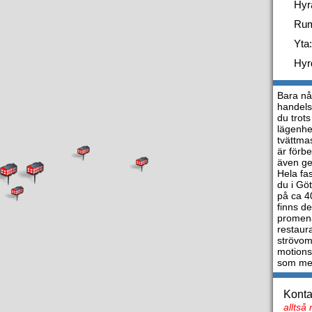
Hyr
Ru
Yta:
Hyr
Bara nå
handels
du trots
lägenhet
tvättmas
är förb
även ge
Hela fas
du i Gö
på ca 4
finns d
promena
restaura
strövom
motions
som med
Konta
alltså