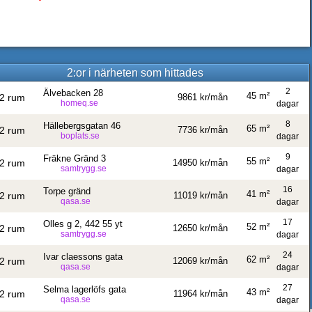
2:or i närheten som hittades
2
Älvebacken 28
45 m²
2 rum
9861 kr/mån
homeq.se
dagar
8
Hällebergsgatan 46
65 m²
2 rum
7736 kr/mån
boplats.se
dagar
9
Fräkne Gränd 3
55 m²
2 rum
14950 kr/mån
samtrygg.se
dagar
16
Torpe gränd
41 m²
2 rum
11019 kr/mån
qasa.se
dagar
17
Olles g 2, 442 55 yt
52 m²
2 rum
12650 kr/mån
samtrygg.se
dagar
24
Ivar claessons gata
62 m²
2 rum
12069 kr/mån
qasa.se
dagar
27
Selma lagerlöfs gata
43 m²
2 rum
11964 kr/mån
qasa.se
dagar