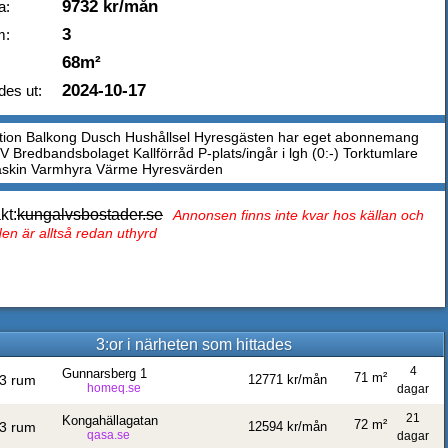
9732 kr/mån
a:
3
m:
68m²
2024-10-17
des ut:
tion Balkong Dusch Hushållsel Hyresgästen har eget abonnemang
V Bredbandsbolaget Kallförråd P-plats/ingår i lgh (0:-) Torktumlare
askin Varmhyra Värme Hyresvärden
kt:
kungalvsbostader.se
Annonsen finns inte kvar hos källan och
en är alltså redan uthyrd
3:or i närheten som hittades
4
Gunnarsberg 1
71 m²
3 rum
12771 kr/mån
homeq.se
dagar
21
Kongahällagatan
72 m²
3 rum
12594 kr/mån
qasa.se
dagar