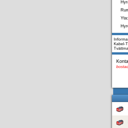
Hyr
Ru
Yta:
Hyr
Informa
Kabel-T
Tvättm
Konta
bostad