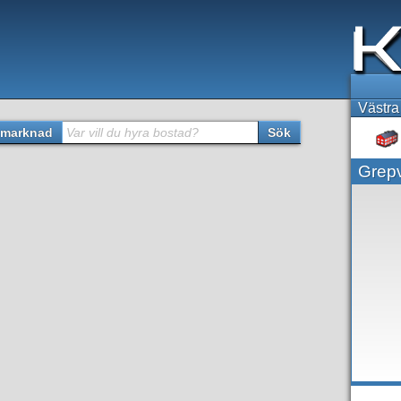
Västra
marknad
Var vill du hyra bostad?
Sök
Grepv