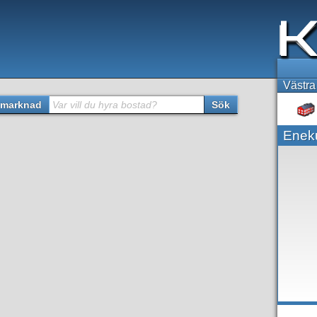
Västra
marknad
Var vill du hyra bostad?
Sök
Eneku