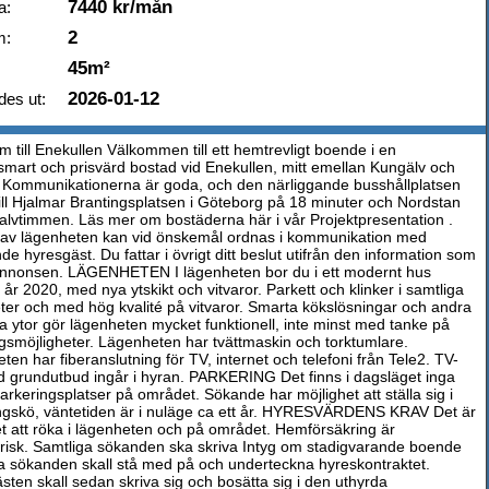
7440 kr/mån
a:
2
m:
45m²
2026-01-12
des ut:
 till Enekullen Välkommen till ett hemtrevligt boende i en
smart och prisvärd bostad vid Enekullen, mitt emellan Kungälv och
. Kommunikationerna är goda, och den närliggande busshållplatsen
 till Hjalmar Brantingsplatsen i Göteborg på 18 minuter och Nordstan
alvtimmen. Läs mer om bostäderna här i vår Projektpresentation .
 av lägenheten kan vid önskemål ordnas i kommunikation med
e hyresgäst. Du fattar i övrigt ditt beslut utifrån den information som
 annonsen. LÄGENHETEN I lägenheten bor du i ett modernt hus
år 2020, med nya ytskikt och vitvaror. Parkett och klinker i samtliga
ter och med hög kvalité på vitvaror. Smarta kökslösningar och andra
ka ytor gör lägenheten mycket funktionell, inte minst med tanke på
ngsmöjligheter. Lägenheten har tvättmaskin och torktumlare.
en har fiberanslutning för TV, internet och telefoni från Tele2. TV-
 grundutbud ingår i hyran. PARKERING Det finns i dagsläget inga
arkeringsplatser på området. Sökande har möjlighet att ställa sig i
ngskö, väntetiden är i nuläge ca ett år. HYRESVÄRDENS KRAV Det är
et att röka i lägenheten och på området. Hemförsäkring är
orisk. Samtliga sökanden ska skriva Intyg om stadigvarande boende
a sökanden skall stå med på och underteckna hyreskontraktet.
sten skall sedan skriva sig och bosätta sig i den uthyrda