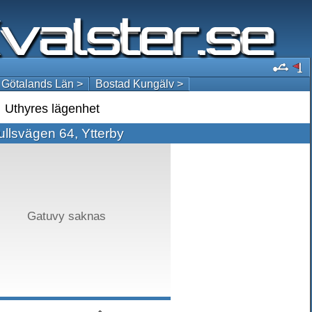
 Götalands Län >
Bostad Kungälv >
Uthyres lägenhet
llsvägen 64, Ytterby
Gatuvy saknas