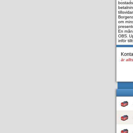
bostads
betalni
tillsvi
Borgens
om mins
present
En måna
OBS. Up
inför til
Konta
är all