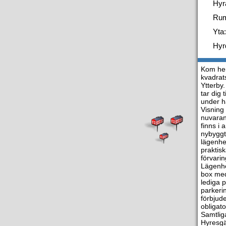
Hyr
Ru
Yta:
Hyr
Kom hem
kvadrat
Ytterby
tar dig
under h
Visning
nuvarand
finns i
nybyggt 
lägenhe
praktis
förvari
Lägenhet
box med
lediga p
parkeri
förbjud
obligat
Samtlig
Hyresgä