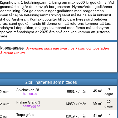
lägenheten. 1 betalningsanmärkning om max 5000 kr godkänns. Vid
ngsanmärkning är det krav på borgensman. Hyresvärden godkänner
dareanställning. Övriga anställningar godkänns med borgensman.
man får ej ha betalningsanmärkning samt måste ha en årsinkomst
t 4 ggr/årshyran. Kontaktuppgifter till tidigare hyresvärd behöver
eras, samt godkännande till denna om att referens kommer att tas.
dshyra i deposition, erläggs i samband med första månadshyran.
pgiven månadshyra är 2025 års nivå och kan komma att justeras
lträde.
kt:
boplats.se
Annonsen finns inte kvar hos källan och bostaden
tså redan uthyrd
2:or i närheten som hittades
3
Älvebacken 28
45 m²
2 rum
9861 kr/mån
homeq.se
dagar
10
Fräkne Gränd 3
55 m²
2 rum
14950 kr/mån
samtrygg.se
dagar
17
Torpe gränd
41 m²
2 rum
11019 kr/mån