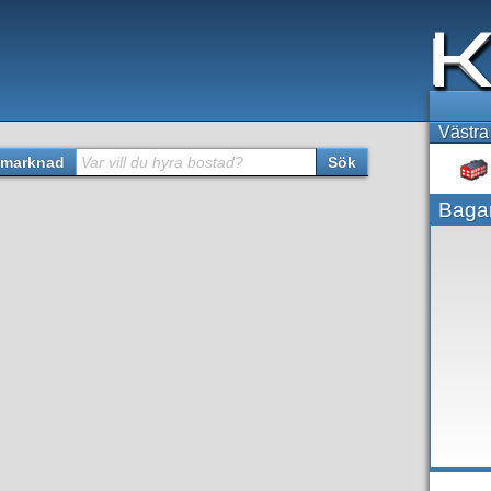
Västra
marknad
Var vill du hyra bostad?
Sök
Bagar