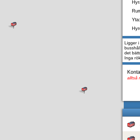
Hyr
Ru
Yta:
Hyr
Ligger i
busshål
det bätt
Inga rök
Konta
alltså