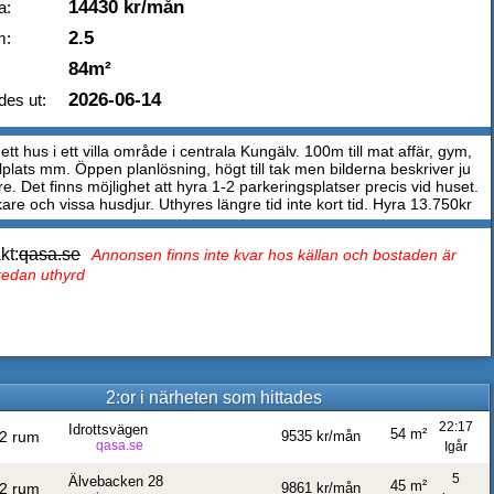
14430 kr/mån
a:
2.5
m:
84m²
2026-06-14
des ut:
 ett hus i ett villa område i centrala Kungälv. 100m till mat affär, gym,
lplats mm. Öppen planlösning, högt till tak men bilderna beskriver ju
re. Det finns möjlighet att hyra 1-2 parkeringsplatser precis vid huset.
are och vissa husdjur. Uthyres längre tid inte kort tid. Hyra 13.750kr
kt:
qasa.se
Annonsen finns inte kvar hos källan och bostaden är
 redan uthyrd
2:or i närheten som hittades
22:17
Idrottsvägen
54 m²
2 rum
9535 kr/mån
qasa.se
Igår
5
Älvebacken 28
45 m²
2 rum
9861 kr/mån