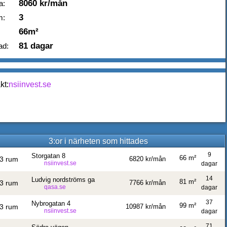
8060 kr/mån
a:
3
m:
66m²
81 dagar
ad:
kt:
nsiinvest.se
3:or i närheten som hittades
9
Storgatan 8
66 m²
3 rum
6820 kr/mån
nsiinvest.se
dagar
14
Ludvig nordströms ga
81 m²
3 rum
7766 kr/mån
qasa.se
dagar
37
Nybrogatan 4
99 m²
3 rum
10987 kr/mån
nsiinvest.se
dagar
71