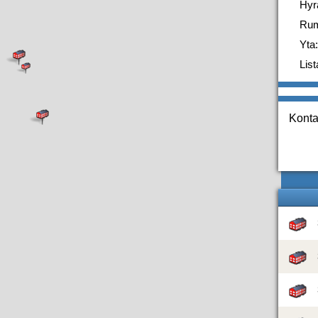
Hyr
Ru
Yta:
List
Konta