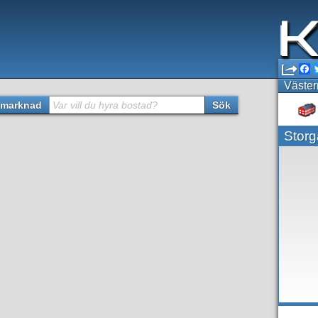
F
Väster
marknad
Var vill du hyra bostad?
Sök
Storg