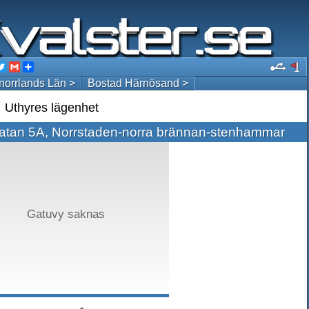
acebook
Twitter
Gmail
Share
norrlands Län >
Bostad Härnösand >
Uthyres lägenhet
atan 5A, Norrstaden-norra brännan-stenhammar
Gatuvy saknas