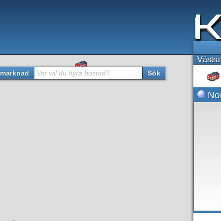
Västra
marknad
Var vill du hyra bostad?
Sök
Nor