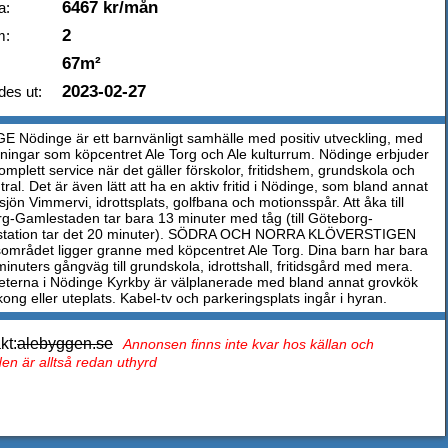
6467 kr/mån
a:
2
m:
67m²
2023-02-27
des ut:
 Nödinge är ett barnvänligt samhälle med positiv utveckling, med
sningar som köpcentret Ale Torg och Ale kulturrum. Nödinge erbjuder
mplett service när det gäller förskolor, fritidshem, grundskola och
ral. Det är även lätt att ha en aktiv fritid i Nödinge, som bland annat
jön Vimmervi, idrottsplats, golfbana och motionsspår. Att åka till
g-Gamlestaden tar bara 13 minuter med tåg (till Göteborg-
lstation tar det 20 minuter). SÖDRA OCH NORRA KLÖVERSTIGEN
området ligger granne med köpcentret Ale Torg. Dina barn har bara
minuters gångväg till grundskola, idrottshall, fritidsgård med mera.
terna i Nödinge Kyrkby är välplanerade med bland annat grovkök
ong eller uteplats. Kabel-tv och parkeringsplats ingår i hyran.
kt:
alebyggen.se
Annonsen finns inte kvar hos källan och
en är alltså redan uthyrd