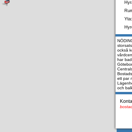
Hyr
Ru
Yta:
Hyr
NÖDINGE
storsat
också ko
vårdcent
har bads
Götebor
Centra
Bostads
ett par 
Lägenhe
och balk
Konta
bostad