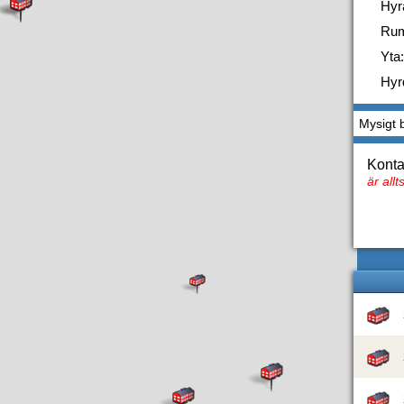
Hyr
Ru
Yta:
Hyr
Mysigt 
Konta
är all