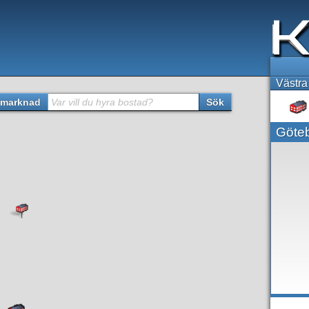
Västra
marknad
Var vill du hyra bostad?
Sök
Göte