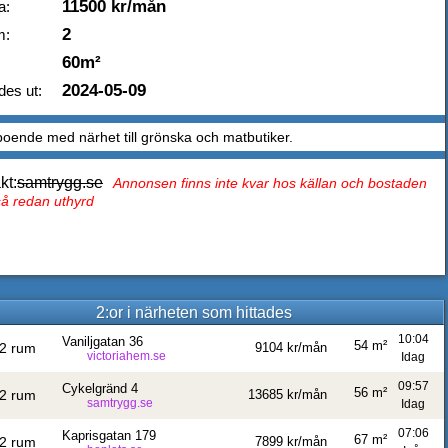
11500 kr/mån
a:
2
m:
60m²
2024-05-09
des ut:
boende med närhet till grönska och matbutiker.
kt:
samtrygg.se
Annonsen finns inte kvar hos källan och bostaden
tså redan uthyrd
2:or i närheten som hittades
10:04
Vaniljgatan 36
54 m²
2 rum
9104 kr/mån
victoriahem.se
Idag
09:57
Cykelgränd 4
56 m²
2 rum
13685 kr/mån
samtrygg.se
Idag
07:06
Kaprisgatan 179
67 m²
2 rum
7899 kr/mån