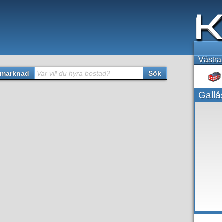
Västra
marknad
Var vill du hyra bostad?
Sök
Gallå