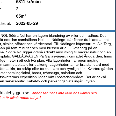
6811 kr/mån
a:
2
m:
65m²
2023-05-29
des ut:
OL Södra Nol har en lagom blandning av villor och radhus. Det
mitt emellan samhällena Nol och Nödinge, där finner du bland annat
r, skolor, affärer och vårdcentral. Till Nödinges köpcentrum, Ale Torg,
man på fem minuter och med bussen är du i Göteborg på en
e. Södra Nol ligger också i direkt anslutning till vacker natur och en
ottsplats. GALLÅSVÄGEN På Gallåsvägen, i området Änggården, finns
genheter i ett och två plan. Alla lägenheter har egen ingång i
n samt uteplats eller balkong. Lägenheterna har bra standard med
ättmaskin, torkskåp eller torktumlare och rymliga kök. Kvartersgården
stor samlingslokal, bastu, tvättstuga, solarium och
etsskötarnas expedition ligger mitt i bostadsområdet. Det är också
l en servicebutik. Kabel-tv och parkeringsplats ingår i hyran.
kt:
alebyggen.se
Annonsen finns inte kvar hos källan och
en är alltså redan uthyrd