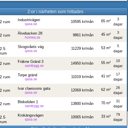
2:or i närheten som hittades
3
Industrivägen
65 m²
2 rum
10595 kr/mån
qasa.se
dagar
3
Älvebacken 28
45 m²
2 rum
9861 kr/mån
homeq.se
dagar
5
Skogsråets väg
53 m²
2.5
11229 kr/mån
qasa.se
dagar
rum
10
Fräkne Gränd 3
55 m²
2 rum
14950 kr/mån
samtrygg.se
dagar
17
Torpe gränd
41 m²
2 rum
11019 kr/mån
qasa.se
dagar
26
Ivar claessons gata
62 m²
2 rum
12069 kr/mån
qasa.se
dagar
31
Blekeliden 1
70 m²
2 rum
13800 kr/mån
samtrygg.se
dagar
79
Krokängsvägen
33 m²
2.5
10065 kr/mån
qasa.se
dagar
rum