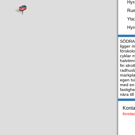
Hyr
Ru
Yta:
Hyr
SÖDRA N
ligger 
förskolo
cyklar 
halvtimm
fin idr
radhuslä
markpla
egen tv
med en 
fastigh
nära til
Konta
bostad